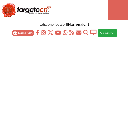
Edizione locale
IlNazionale.it
Radio Alba
ABBONATI