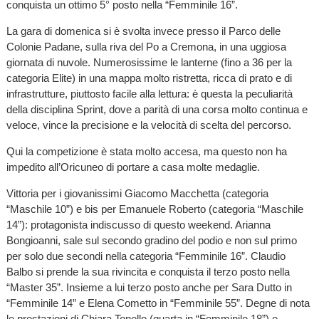
conquista un ottimo 5° posto nella “Femminile 16”.
La gara di domenica si è svolta invece presso il Parco delle
Colonie Padane, sulla riva del Po a Cremona, in una uggiosa
giornata di nuvole. Numerosissime le lanterne (fino a 36 per la
categoria Elite) in una mappa molto ristretta, ricca di prato e di
infrastrutture, piuttosto facile alla lettura: è questa la peculiarità
della disciplina Sprint, dove a parità di una corsa molto continua e
veloce, vince la precisione e la velocità di scelta del percorso.
Qui la competizione è stata molto accesa, ma questo non ha
impedito all’Oricuneo di portare a casa molte medaglie.
Vittoria per i giovanissimi Giacomo Macchetta (categoria
“Maschile 10”) e bis per Emanuele Roberto (categoria “Maschile
14”): protagonista indiscusso di questo weekend. Arianna
Bongioanni, sale sul secondo gradino del podio e non sul primo
per solo due secondi nella categoria “Femminile 16”. Claudio
Balbo si prende la sua rivincita e conquista il terzo posto nella
“Master 35”. Insieme a lui terzo posto anche per Sara Dutto in
“Femminile 14” e Elena Cometto in “Femminile 55”. Degne di nota
le prestazioni di Chiara Tonello (quarta in “Femminile 18”) e