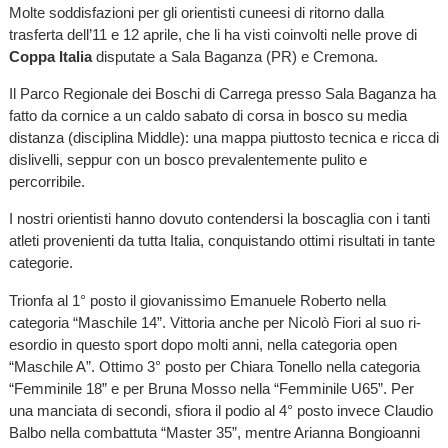
Molte soddisfazioni per gli orientisti cuneesi di ritorno dalla
trasferta dell’11 e 12 aprile, che li ha visti coinvolti nelle prove di
Coppa Italia
disputate a Sala Baganza (PR) e Cremona.
Il Parco Regionale dei Boschi di Carrega presso Sala Baganza ha
fatto da cornice a un caldo sabato di corsa in bosco su media
distanza (disciplina Middle): una mappa piuttosto tecnica e ricca di
dislivelli, seppur con un bosco prevalentemente pulito e
percorribile.
I nostri orientisti hanno dovuto contendersi la boscaglia con i tanti
atleti provenienti da tutta Italia, conquistando ottimi risultati in tante
categorie.
Trionfa al 1° posto il giovanissimo Emanuele Roberto nella
categoria “Maschile 14”. Vittoria anche per Nicolò Fiori al suo ri-
esordio in questo sport dopo molti anni, nella categoria open
“Maschile A”. Ottimo 3° posto per Chiara Tonello nella categoria
“Femminile 18” e per Bruna Mosso nella “Femminile U65”. Per
una manciata di secondi, sfiora il podio al 4° posto invece Claudio
Balbo nella combattuta “Master 35”, mentre Arianna Bongioanni