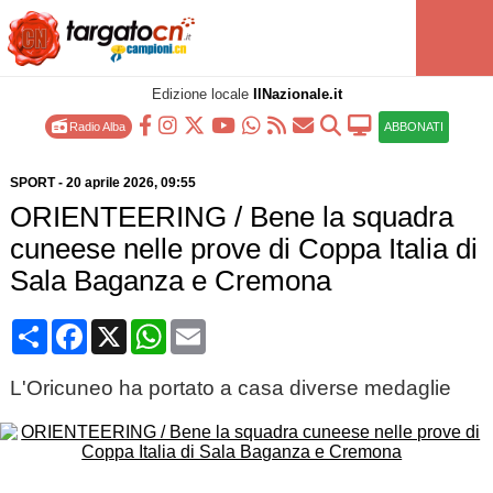
Edizione locale
IlNazionale.it
Radio Alba
ABBONATI
SPORT
-
20 aprile 2026
, 09:55
ORIENTEERING / Bene la squadra
cuneese nelle prove di Coppa Italia di
Sala Baganza e Cremona
Condividi
Facebook
X
WhatsApp
Email
L'Oricuneo ha portato a casa diverse medaglie