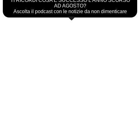
TI RICORDI COSA È SUCCESSO L’ANNO SCORSO
AD AGOSTO?
Ascolta il podcast con le notizie da non dimenticare