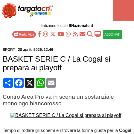
Edizione locale
IlNazionale.it
Radio Alba
ABBONATI
SPORT
-
28 aprile 2026
, 12:46
BASKET SERIE C / La Cogal si
prepara ai playoff
Condividi
Facebook
X
WhatsApp
Email
Contro Area Pro va in scena un sostanziale
monologo biancorosso
Tempo di rodare gli schemi e ritrovare la forma giusta per la
Cogal