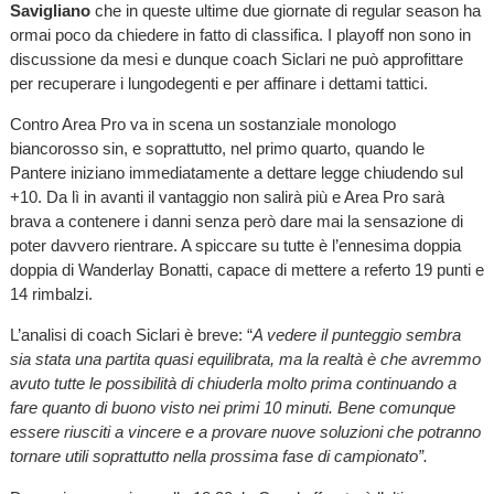
Savigliano
che in queste ultime due giornate di regular season ha
ormai poco da chiedere in fatto di classifica. I playoff non sono in
discussione da mesi e dunque coach Siclari ne può approfittare
per recuperare i lungodegenti e per affinare i dettami tattici.
Contro Area Pro va in scena un sostanziale monologo
biancorosso sin, e soprattutto, nel primo quarto, quando le
Pantere iniziano immediatamente a dettare legge chiudendo sul
+10. Da lì in avanti il vantaggio non salirà più e Area Pro sarà
brava a contenere i danni senza però dare mai la sensazione di
poter davvero rientrare. A spiccare su tutte è l’ennesima doppia
doppia di Wanderlay Bonatti, capace di mettere a referto 19 punti e
14 rimbalzi.
L’analisi di coach Siclari è breve: “
A vedere il punteggio sembra
sia stata una partita quasi equilibrata, ma la realtà è che avremmo
avuto tutte le possibilità di chiuderla molto prima continuando a
fare quanto di buono visto nei primi 10 minuti. Bene comunque
essere riusciti a vincere e a provare nuove soluzioni che potranno
tornare utili soprattutto nella prossima fase di campionato”.