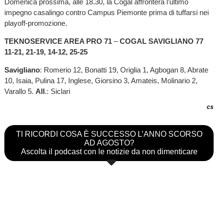
Domenica prossima, alle 18.30, la Cogal affronterà l’ultimo
impegno casalingo contro Campus Piemonte prima di tuffarsi nei
playoff-promozione.
TEKNOSERVICE AREA PRO 71
–
COGAL SAVIGLIANO 77
11-21, 21-19, 14-12, 25-25
Savigliano
: Romerio 12, Bonatti 19, Origlia 1, Agbogan 8, Abrate
10, Isaia, Pulina 17, Inglese, Giorsino 3, Amateis, Molinario 2,
Varallo 5.
All
.: Siclari
cs
TI RICORDI COSA È SUCCESSO L’ANNO SCORSO
AD AGOSTO?
Ascolta il podcast con le notizie da non dimenticare