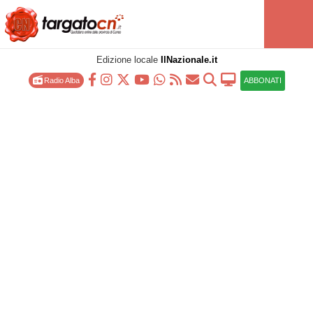
Edizione locale
IlNazionale.it
Radio Alba
ABBONATI