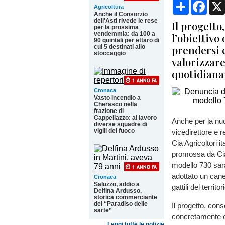
Condividi
Face
Agricoltura
Anche il Consorzio
dell'Asti rivede le rese
Il progetto
per la prossima
vendemmia: da 100 a
l’obiettivo
90 quintali per ettaro di
prendersi c
cui 5 destinati allo
stoccaggio
valorizzare 
quotidiana
Cronaca
Vasto incendio a
Cherasco nella
frazione di
Cappellazzo: al lavoro
Anche per la nu
diverse squadre di
vigili del fuoco
vicedirettore e r
Cia Agricoltori it
promossa da Cia 
modello 730 sarà
adottato un cane
Cronaca
Saluzzo, addio a
gattili del territo
Delfina Ardusso,
storica commerciante
del “Paradiso delle
Il progetto, cons
sarte”
concretamente ch
Leggi tutte le notizie