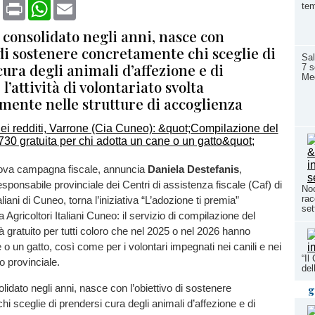
book
X
Print
WhatsApp
Email
te
, consolidato negli anni, nasce con
 di sostenere concretamente chi sceglie di
Sal
ura degli animali d’affezione e di
7 s
Mec
l’attività di volontariato svolta
mente nelle strutture di accoglienza
ova campagna fiscale, annuncia
Daniela Destefanis
,
esponsabile provinciale dei Centri di assistenza fiscale (Caf) di
Noc
rac
aliani di Cuneo, torna l’iniziativa “L’adozione ti premia”
set
Agricoltori Italiani Cuneo: il servizio di compilazione del
 gratuito per tutti coloro che nel 2025 o nel 2026 hanno
 o un gatto, così come per i volontari impegnati nei canili e nei
“Il
rio provinciale.
del
olidato negli anni, nasce con l’obiettivo di sostenere
g
i sceglie di prendersi cura degli animali d’affezione e di