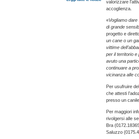
valorizzare l’att
accoglienza.
«
Vogliamo dare 
di grande sensib
progetto e dirett
un cane o un gat
vittime dell’abb
per il territor
avuto una partic
continuare a pro
vicinanza alle c
Per usufruire de
che attesti l’ado
presso un canile 
Per maggiori in
rivolgersi alle 
Bra (0172.18369
Saluzzo (0175.4