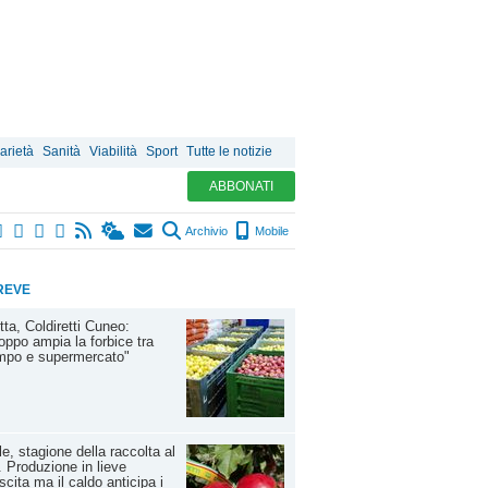
arietà
Sanità
Viabilità
Sport
Tutte le notizie
ABBONATI
Archivio
Mobile
REVE
tta, Coldiretti Cuneo:
oppo ampia la forbice tra
mpo e supermercato"
e, stagione della raccolta al
. Produzione in lieve
scita ma il caldo anticipa i