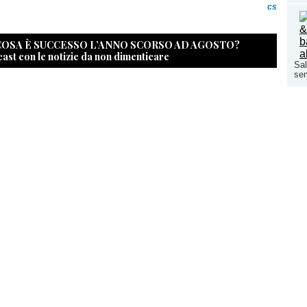
cs
 COSA È SUCCESSO L’ANNO SCORSO AD AGOSTO?
cast con le notizie da non dimenticare
Sal
sem