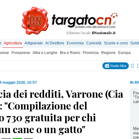
Edizione locale
IlNazionale.it
i
Agricoltura
Artigianato
Al Direttore
Economia
Curiosità
Scuole e corsi
Solid
anese
Fossanese
Alba e Langhe
Bra e Roero
Provincia
Regione
Europa
Radio Alba
4 maggio 2026, 10:57
IN B
a dei redditi, Varrone (Cia
Fru
"Tr
: "Compilazione del
ca
 730 gratuita per chi
un cane o un gatto"
Mel
via
cre