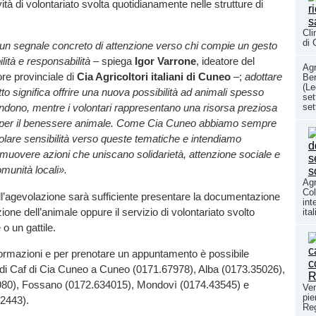
ività di volontariato svolta quotidianamente nelle strutture di
Cli
di 
un segnale concreto di attenzione verso chi compie un gesto
ilità e responsabilità
– spiega
Igor Varrone
, ideatore del
Agr
ore provinciale di
Cia Agricoltori italiani di Cuneo
–;
adottare
Be
(Le
to significa offrire una nuova possibilità ad animali spesso
set
set
andono, mentre i volontari rappresentano una risorsa preziosa
io e per il benessere animale. Come Cia Cuneo abbiamo sempre
olare sensibilità verso queste tematiche e intendiamo
muovere azioni che uniscano solidarietà, attenzione sociale e
omunità locali».
Agr
Col
ll’agevolazione sarà sufficiente presentare la documentazione
int
zione dell’animale oppure il servizio di volontariato svolto
ita
o un gattile.
formazioni e per prenotare un appuntamento è possibile
sedi Caf di Cia Cuneo a Cuneo (0171.67978), Alba (0173.35026),
80), Fossano (0172.634015), Mondovì (0174.43545) e
Ven
pie
2443).
Re