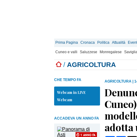
Prima Pagina
Cronaca
Politica
Attualità
Event
Cuneo e valli
Saluzzese
Monregalese
Savigli
/
AGRICOLTURA
CHE TEMPO FA
AGRICOLTURA
|
1
Denunci
Webcam in LIVE
Webcam
Cuneo)
modello
ACCADEVA UN ANNO FA
adotta 