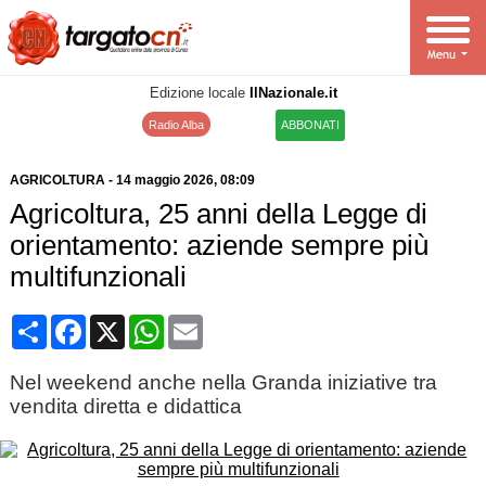
Edizione locale
IlNazionale.it
Radio Alba
ABBONATI
AGRICOLTURA
-
14 maggio 2026
, 08:09
Agricoltura, 25 anni della Legge di
orientamento: aziende sempre più
multifunzionali
Condividi
Facebook
X
WhatsApp
Email
Nel weekend anche nella Granda iniziative tra
vendita diretta e didattica