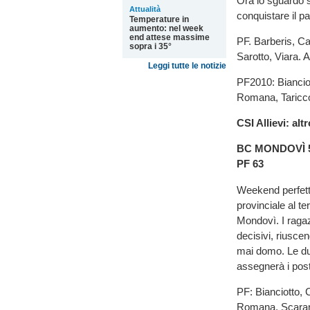
Ora lo sguardo si
Attualità
conquistare il pa
Temperature in
aumento: nel week
end attese massime
PF. Barberis, C
sopra i 35°
Sarotto, Viara. A
Leggi tutte le notizie
PF2010: Bianciot
Romana, Taricco,
CSI Allievi: alt
BC MONDOVÌ 
PF 63
Weekend perfetto
provinciale al t
Mondovì. I ragaz
decisivi, riusce
mai domo. Le due
assegnerà i posti
PF: Bianciotto, 
Romana, Scarano,