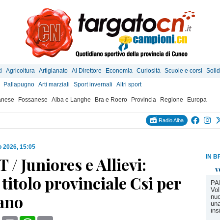
i
Agricoltura
Artigianato
Al Direttore
Economia
Curiosità
Scuole e corsi
Solid
Pallapugno
Arti marziali
Sport invernali
Altri sport
anese
Fossanese
Alba e Langhe
Bra e Roero
Provincia
Regione
Europa
Radio Alba
 2026, 15:05
IN B
/ Juniores e Allievi:
v
titolo provinciale Csi per
PA
Vol
iano
nuo
un
in
book
X
Print
WhatsApp
Email