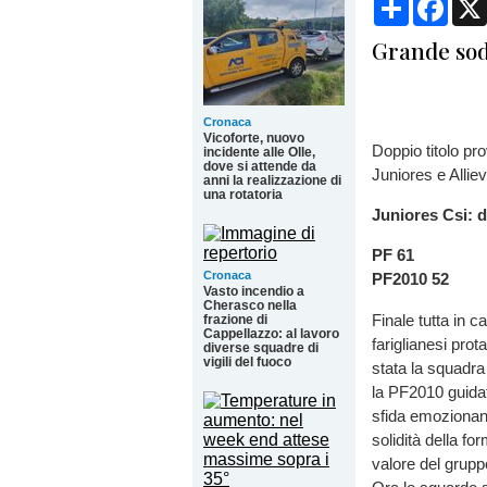
Grande sod
Cronaca
Vicoforte, nuovo
Doppio titolo pr
incidente alle Olle,
dove si attende da
Juniores e Alliev
anni la realizzazione di
una rotatoria
Juniores Csi: de
PF 61
Cronaca
PF2010 52
Vasto incendio a
Cherasco nella
Finale tutta in 
frazione di
Cappellazzo: al lavoro
fariglianesi pro
diverse squadre di
vigili del fuoco
stata la squadra
la PF2010 guidat
sfida emozionant
solidità della 
valore del gruppo