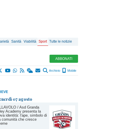
arietà
Sanità
Viabilità
Sport
Tutte le notizie
ABBONATI
Archivio
Mobile
REVE
enerdì 07 agosto
LLAVOLO / Asd Granda
ley Academy presenta la
va identità: l'ape, simbolo di
a comunità che cresce
sieme