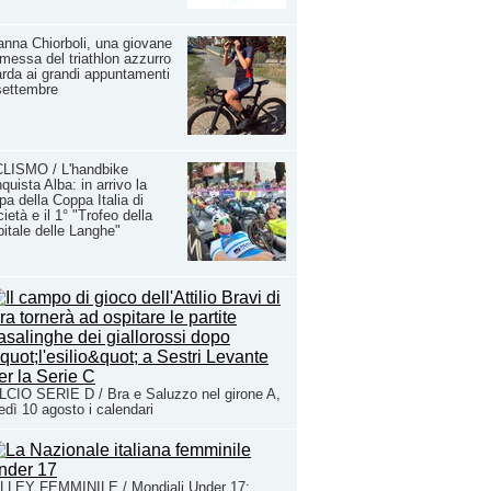
anna Chiorboli, una giovane
messa del triathlon azzurro
rda ai grandi appuntamenti
settembre
CLISMO / L'handbike
quista Alba: in arrivo la
pa della Coppa Italia di
ietà e il 1° "Trofeo della
itale delle Langhe"
CIO SERIE D / Bra e Saluzzo nel girone A,
edì 10 agosto i calendari
LLEY FEMMINILE / Mondiali Under 17: