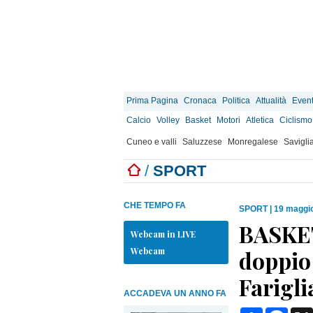
Prima Pagina
Cronaca
Politica
Attualità
Event
Calcio
Volley
Basket
Motori
Atletica
Ciclismo
Cuneo e valli
Saluzzese
Monregalese
Savigli
/
SPORT
CHE TEMPO FA
SPORT
|
19 maggio
BASKET 
Webcam in LIVE
Webcam
doppio 
Farigl
ACCADEVA UN ANNO FA
Condividi
Face