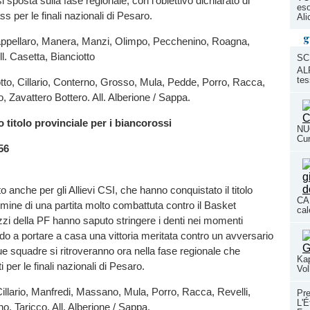
 sposta sulla fase regionale, con l’obiettivo dichiarato di
eso
ss per le finali nazionali di Pesaro.
Ali
g
appellaro, Manera, Manzi, Olimpo, Pecchenino, Roagna,
ll. Casetta, Bianciotto
SC
ALP
tes
to, Cillario, Conterno, Grosso, Mula, Pedde, Porro, Racca,
 Zavattero Bottero. All. Alberione / Sappa.
ro titolo provinciale per i biancorossi
NUO
Cun
56
 anche per gli Allievi CSI, che hanno conquistato il titolo
CAL
ermine di una partita molto combattuta contro il Basket
cal
zi della PF hanno saputo stringere i denti nei momenti
ndo a portare a casa una vittoria meritata contro un avversario
 squadre si ritroveranno ora nella fase regionale che
Kap
 per le finali nazionali di Pesaro.
Vol
Cillario, Manfredi, Massano, Mula, Porro, Racca, Revelli,
Pre
L'É
 Taricco. All. Alberione / Sappa.