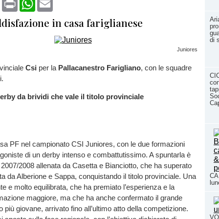
disfazione in casa fariglianese
Ari
pro
gua
di 
Juniores
ovinciale
Csi
per la
Pallacanestro
Farigliano
, con le squadre
CI
i.
con
tap
Soc
rby da brividi che vale il titolo provinciale
Cap
casa PF nel campionato CSI Juniores, con le due formazioni
tagoniste di un derby intenso e combattutissimo. A spuntarla è
 2007/2008 allenata da Casetta e Bianciotto, che ha superato
a da Alberione e Sappa, conquistando il titolo provinciale. Una
CAL
lun
e e molto equilibrata, che ha premiato l’esperienza e la
formazione maggiore, ma che ha anche confermato il grande
 più giovane, arrivato fino all’ultimo atto della competizione.
VO