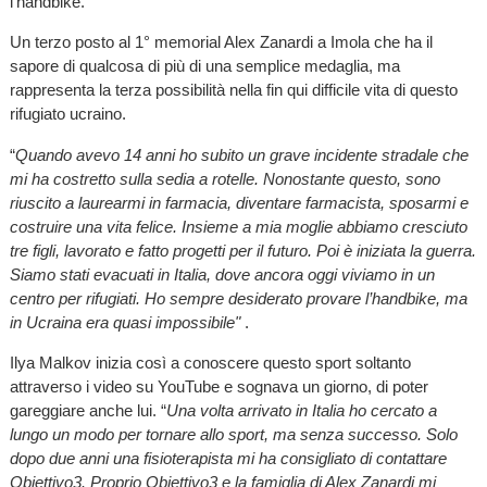
l’handbike.
Un terzo posto al 1° memorial Alex Zanardi a Imola che ha il
sapore di qualcosa di più di una semplice medaglia, ma
rappresenta la terza possibilità nella fin qui difficile vita di questo
rifugiato ucraino.
“
Quando avevo 14 anni ho subito un grave incidente stradale che
mi ha costretto sulla sedia a rotelle. Nonostante questo, sono
riuscito a laurearmi in farmacia, diventare farmacista, sposarmi e
costruire una vita felice. Insieme a mia moglie abbiamo cresciuto
tre figli, lavorato e fatto progetti per il futuro. Poi è iniziata la guerra.
Siamo stati evacuati in Italia, dove ancora oggi viviamo in un
centro per rifugiati. Ho sempre desiderato provare l’handbike, ma
in Ucraina era quasi impossibile"
.
Ilya Malkov inizia così a conoscere questo sport soltanto
attraverso i video su YouTube e sognava un giorno, di poter
gareggiare anche lui. “
Una volta arrivato in Italia ho cercato a
lungo un modo per tornare allo sport, ma senza successo. Solo
dopo due anni una fisioterapista mi ha consigliato di contattare
Obiettivo3. Proprio Obiettivo3 e la famiglia di Alex Zanardi mi