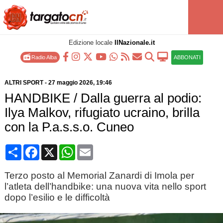
Edizione locale
IlNazionale.it
Radio Alba
ABBONATI
ALTRI SPORT
-
27 maggio 2026
, 19:46
HANDBIKE / Dalla guerra al podio:
Ilya Malkov, rifugiato ucraino, brilla
con la P.a.s.s.o. Cuneo
Condividi
Facebook
X
WhatsApp
Email
Terzo posto al Memorial Zanardi di Imola per
l’atleta dell’handbike: una nuova vita nello sport
dopo l’esilio e le difficoltà