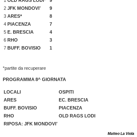
1
OLD RAGS LODI*
9
2
JFK MONDOVI’
9
3
ARES*
8
4
PIACENZA
7
5
E. BRESCIA
4
6
RHO
3
7
BUFF. BOVISIO
1
*partite da recuperare
PROGRAMMA 8^ GIORNATA
LOCALI
OSPITI
ARES
EC. BRESCIA
BUFF. BOVISIO
PIACENZA
RHO
OLD RAGS LODI
RIPOSA: JFK MONDOVI’
Matteo La Viola