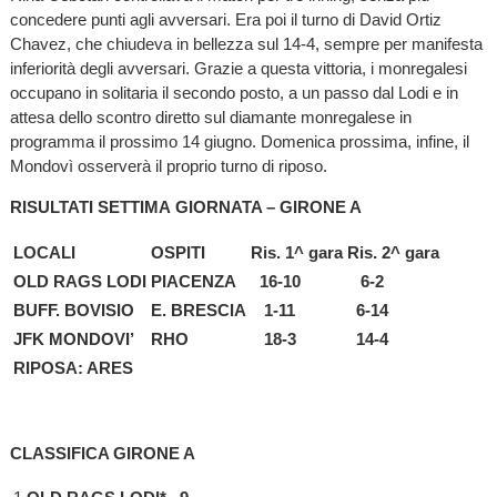
concedere punti agli avversari. Era poi il turno di David Ortiz
Chavez, che chiudeva in bellezza sul 14-4, sempre per manifesta
inferiorità degli avversari. Grazie a questa vittoria, i monregalesi
occupano in solitaria il secondo posto, a un passo dal Lodi e in
attesa dello scontro diretto sul diamante monregalese in
programma il prossimo 14 giugno. Domenica prossima, infine, il
Mondovì osserverà il proprio turno di riposo.
RISULTATI SETTIMA GIORNATA – GIRONE A
LOCALI
OSPITI
Ris. 1^ gara
Ris. 2^ gara
OLD RAGS LODI
PIACENZA
16-10
6-2
BUFF. BOVISIO
E. BRESCIA
1-11
6-14
JFK MONDOVI’
RHO
18-3
14-4
RIPOSA: ARES
CLASSIFICA GIRONE A