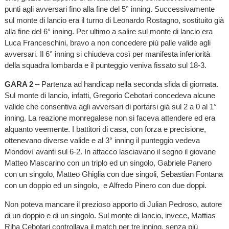
punti agli avversari fino alla fine del 5° inning. Successivamente
sul monte di lancio era il turno di Leonardo Rostagno, sostituito già
alla fine del 6° inning. Per ultimo a salire sul monte di lancio era
Luca Franceschini, bravo a non concedere più palle valide agli
avversari. Il 6° inning si chiudeva così per manifesta inferiorità
della squadra lombarda e il punteggio veniva fissato sul 18-3.
GARA 2
– Partenza ad handicap nella seconda sfida di giornata.
Sul monte di lancio, infatti, Gregorio Cebotari concedeva alcune
valide che consentiva agli avversari di portarsi già sul 2 a 0 al 1°
inning. La reazione monregalese non si faceva attendere ed era
alquanto veemente. I battitori di casa, con forza e precisione,
ottenevano diverse valide e al 3° inning il punteggio vedeva
Mondovì avanti sul 6-2. In attacco lasciavano il segno il giovane
Matteo Mascarino con un triplo ed un singolo, Gabriele Panero
con un singolo, Matteo Ghiglia con due singoli, Sebastian Fontana
con un doppio ed un singolo, e Alfredo Pinero con due doppi.
Non poteva mancare il prezioso apporto di Julian Pedroso, autore
di un doppio e di un singolo. Sul monte di lancio, invece, Mattias
Riha Cebotari controllava il match per tre inning, senza più