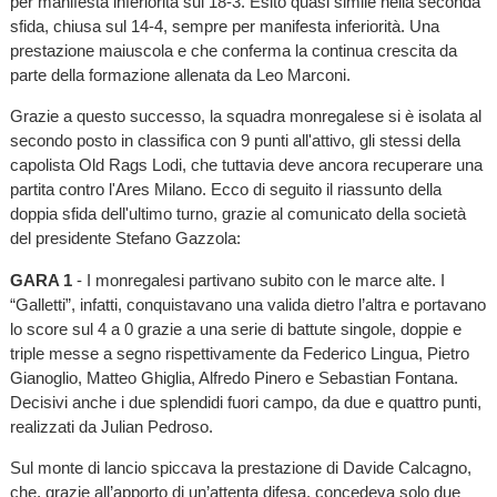
per manifesta inferiorità sul 18-3. Esito quasi simile nella seconda
sfida, chiusa sul 14-4, sempre per manifesta inferiorità. Una
prestazione maiuscola e che conferma la continua crescita da
parte della formazione allenata da Leo Marconi.
Grazie a questo successo, la squadra monregalese si è isolata al
secondo posto in classifica con 9 punti all'attivo, gli stessi della
capolista Old Rags Lodi, che tuttavia deve ancora recuperare una
partita contro l'Ares Milano. Ecco di seguito il riassunto della
doppia sfida dell'ultimo turno, grazie al comunicato della società
del presidente Stefano Gazzola:
GARA 1
- I monregalesi partivano subito con le marce alte. I
“Galletti”, infatti, conquistavano una valida dietro l’altra e portavano
lo score sul 4 a 0 grazie a una serie di battute singole, doppie e
triple messe a segno rispettivamente da Federico Lingua, Pietro
Gianoglio, Matteo Ghiglia, Alfredo Pinero e Sebastian Fontana.
Decisivi anche i due splendidi fuori campo, da due e quattro punti,
realizzati da Julian Pedroso.
Sul monte di lancio spiccava la prestazione di Davide Calcagno,
che, grazie all’apporto di un’attenta difesa, concedeva solo due