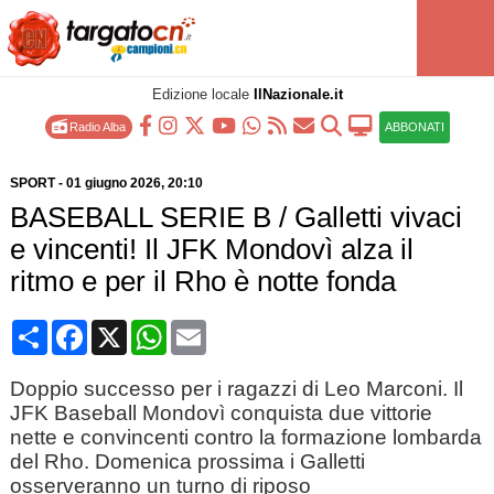
Edizione locale
IlNazionale.it
Radio Alba
ABBONATI
SPORT
-
01 giugno 2026
, 20:10
BASEBALL SERIE B / Galletti vivaci
e vincenti! Il JFK Mondovì alza il
ritmo e per il Rho è notte fonda
Condividi
Facebook
X
WhatsApp
Email
Doppio successo per i ragazzi di Leo Marconi. Il
JFK Baseball Mondovì conquista due vittorie
nette e convincenti contro la formazione lombarda
del Rho. Domenica prossima i Galletti
osserveranno un turno di riposo