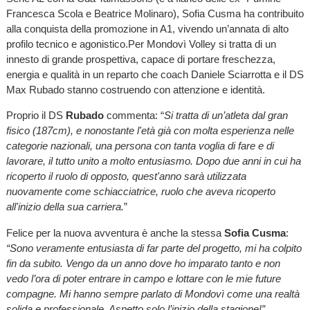
Francesca Scola e Beatrice Molinaro), Sofia Cusma ha contribuito
alla conquista della promozione in A1, vivendo un’annata di alto
profilo tecnico e agonistico.Per Mondovì Volley si tratta di un
innesto di grande prospettiva, capace di portare freschezza,
energia e qualità in un reparto che coach Daniele Sciarrotta e il DS
Max Rubado stanno costruendo con attenzione e identità.
Proprio il DS
Rubado
commenta: “
Si tratta di un’atleta dal gran
fisico (187cm), e nonostante l'età già con molta esperienza nelle
categorie nazionali, una persona con tanta voglia di fare e di
lavorare, il tutto unito a molto entusiasmo. Dopo due anni in cui ha
ricoperto il ruolo di opposto, quest'anno sarà utilizzata
nuovamente come schiacciatrice, ruolo che aveva ricoperto
all'inizio della sua carriera.
”
Felice per la nuova avventura è anche la stessa
Sofia Cusma
:
“Sono veramente entusiasta di far parte del progetto, mi ha colpito
fin da subito. Vengo da un anno dove ho imparato tanto e non
vedo l’ora di poter entrare in campo e lottare con le mie future
compagne. Mi hanno sempre parlato di Mondovì come una realtà
solida e professionale. Aspetto solo l’inizio della stagione!”