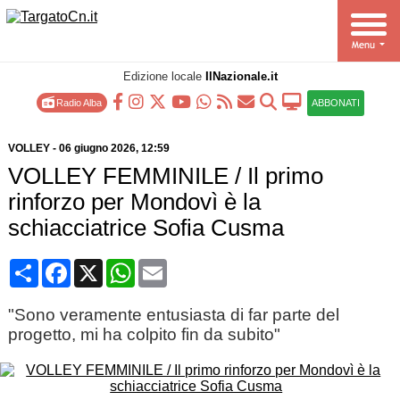
Edizione locale
IlNazionale.it
Radio Alba
ABBONATI
VOLLEY
-
06 giugno 2026
, 12:59
VOLLEY FEMMINILE / Il primo
rinforzo per Mondovì è la
schiacciatrice Sofia Cusma
Condividi
Facebook
X
WhatsApp
Email
"Sono veramente entusiasta di far parte del
progetto, mi ha colpito fin da subito"