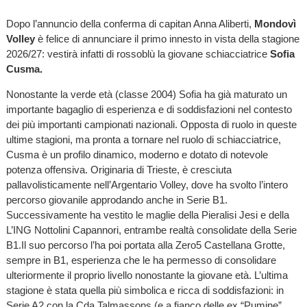
Dopo l’annuncio della conferma di capitan Anna Aliberti,
Mondovì
Volley
è felice di annunciare il primo innesto in vista della stagione
2026/27: vestirà infatti di rossoblù la giovane schiacciatrice
Sofia
Cusma.
Nonostante la verde età (classe 2004) Sofia ha già maturato un
importante bagaglio di esperienza e di soddisfazioni nel contesto
dei più importanti campionati nazionali. Opposta di ruolo in queste
ultime stagioni, ma pronta a tornare nel ruolo di schiacciatrice,
Cusma è un profilo dinamico, moderno e dotato di notevole
potenza offensiva. Originaria di Trieste, è cresciuta
pallavolisticamente nell’Argentario Volley, dove ha svolto l’intero
percorso giovanile approdando anche in Serie B1.
Successivamente ha vestito le maglie della Pieralisi Jesi e della
L’ING Nottolini Capannori, entrambe realtà consolidate della Serie
B1.Il suo percorso l’ha poi portata alla Zero5 Castellana Grotte,
sempre in B1, esperienza che le ha permesso di consolidare
ulteriormente il proprio livello nonostante la giovane età. L’ultima
stagione è stata quella più simbolica e ricca di soddisfazioni: in
Serie A2 con la Cda Talmassons (e a fianco delle ex “Pumine”