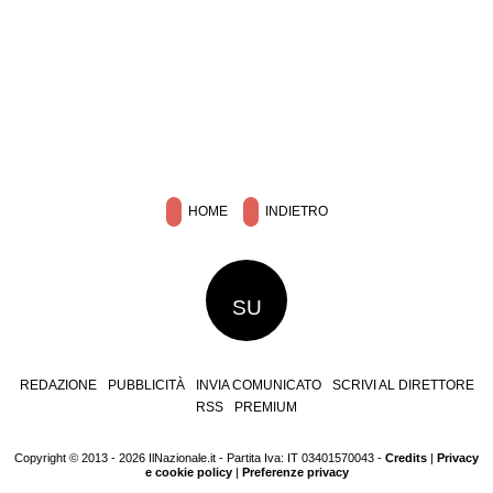
HOME
INDIETRO
SU
REDAZIONE
PUBBLICITÀ
INVIA COMUNICATO
SCRIVI AL DIRETTORE
RSS
PREMIUM
Copyright © 2013 - 2026 IlNazionale.it - Partita Iva: IT 03401570043 -
Credits
|
Privacy
e cookie policy
|
Preferenze privacy