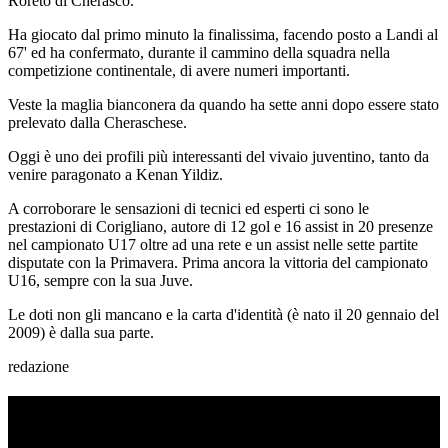
Roreto di Cherasco.
Ha giocato dal primo minuto la finalissima, facendo posto a Landi al
67' ed ha confermato, durante il cammino della squadra nella
competizione continentale, di avere numeri importanti.
Veste la maglia bianconera da quando ha sette anni dopo essere stato
prelevato dalla Cheraschese.
Oggi è uno dei profili più interessanti del vivaio juventino, tanto da
venire paragonato a Kenan Yildiz.
A corroborare le sensazioni di tecnici ed esperti ci sono le
prestazioni di Corigliano, autore di 12 gol e 16 assist in 20 presenze
nel campionato U17 oltre ad una rete e un assist nelle sette partite
disputate con la Primavera. Prima ancora la vittoria del campionato
U16, sempre con la sua Juve.
Le doti non gli mancano e la carta d'identità (è nato il 20 gennaio del
2009) è dalla sua parte.
redazione
TI RICORDI COSA È SUCCESSO L’ANNO
SCORSO AD AGOSTO?