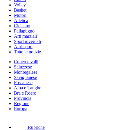
Volley
Basket
Motori
Atletica
Ciclismo
Pallapugno
Arti marziali
Sport invernali
Altri sport
Tutte le notizie
Cuneo e valli
Saluzzese
Monregalese
Saviglianese
Fossanese
Alba e Langhe
Bra e Roero
Provincia
Regione
Europa
Rubriche