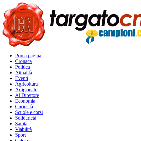
Prima pagina
Cronaca
Politica
Attualità
Eventi
Agricoltura
Artigianato
Al Direttore
Economia
Curiosità
Scuole e corsi
Solidarietà
Sanità
Viabilità
Sport
Calcio