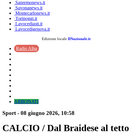
Sanremonews.it
Savonanews.it
Montecarlonews.it
Torinoggi.it
Lavocediasti.it
Lavocedigenova.it
Edizione locale
IlNazionale.it
Radio Alba
ABBONATI
Sport
-
08 giugno 2026
, 10:58
CALCIO / Dal Braidese al tetto