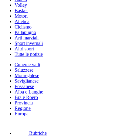
Volley
Basket
Motori
Atletica
Ciclismo
Pallapugno
Arti marziali
Sport invernali
Altri sport
Tutte le notizie
Cuneo e valli
Saluzzese
Monregalese
Saviglianese
Fossanese
Alba e Langhe
Bra e Roero
Provincia
Regione
Europa
Rubriche