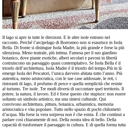
Il lago si apre in tutte le direzioni. E le altre isole entrano nel
racconto. Perché l’arcipelago di Borromeo non si esaurisce in Isola
Bella. Di fronte si distingue Isola Madre, la più grande e forse la più
silenziosa. Meno teatrale, più intima. Famosa per il suo giardino
botanico, dove piante esotiche, alberi secolari e pavoni in libertà
costruiscono un paesaggio quasi contemplativo. Se Isola Bella è il
trionfo dell’architettura, Isola Madre è il trionfo del tempo.Più in là
emerge Isola dei Pescatori, l’unica davvero abitata tutto l’anno. Più
autentica, meno aristocratica, con le sue case addossate, le reti, i
ristoranti di lago, il profumo di pesce e quella semplicità che resiste
al turismo. Tre isole. Tre modi diversi di raccontare quel territorio. Il
potere, la natura, il lavoro. Ed è forse questo che stupisce: non essere
soltanto un simbolo artistico, ma una sintesi culturale. Qui
convivono architettura, pittura, botanica, urbanistica, memoria
aristocratica e vita popolare. Tutto nello spazio di pochi chilometri
d’acqua. Ma forse la vera sorpresa non è che esista. È che continui a
parlare così chiaramente di noi. Della nostra idea di bello. Della
capacità di trasformare il paesaggio in cultura. E di quella forma tutta