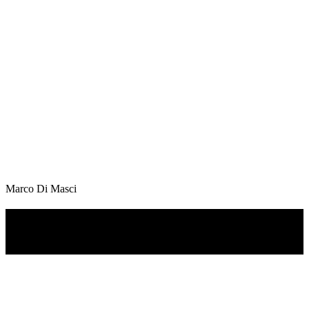
Marco Di Masci
TI RICORDI COSA È SUCCESSO L’ANNO
SCORSO AD AGOSTO?
Ascolta il podcast con le notizie da non dimenticare