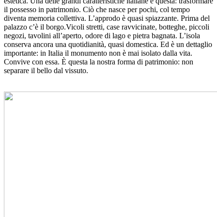
estetica. Una delle grandi caratteristiche italiane è questa: trasformare
il possesso in patrimonio. Ciò che nasce per pochi, col tempo
diventa memoria collettiva. L’approdo è quasi spiazzante. Prima del
palazzo c’è il borgo.Vicoli stretti, case ravvicinate, botteghe, piccoli
negozi, tavolini all’aperto, odore di lago e pietra bagnata. L’isola
conserva ancora una quotidianità, quasi domestica. Ed è un dettaglio
importante: in Italia il monumento non è mai isolato dalla vita.
Convive con essa. È questa la nostra forma di patrimonio: non
separare il bello dal vissuto.