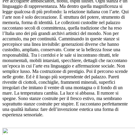
Per accogliere ambasciatori, nobili, ospiti illustri. Ogni stanza è un
linguaggio di rappresentanza. Ma dentro quella magnificenza si
legge qualcosa di più profondo: la relazione italiana con l’arte. Qui
l’arte non è solo decorazione. È struttura del potere, strumento di
memoria, forma di identità. Le collezioni custodite nel palazzo
raccontano secoli di committenza, quella tradizione che ha reso
l’Italia uno dei più grandi archivi artistici del mondo. Non per
accumulo, ma per continuità. Camminando in queste stanze si
percepisce una linea invisibile: generazioni diverse che hanno
custodito, ampliato, conservato. Come se la bellezza fosse una
responsabilità. Tra i corridoi e le sale si incontrano ritratti, tele
monumentali, mobili intarsiati, specchiere, dettagli che raccontano
un’epoca in cui l’arte era linguaggio e affermazione sociale. Non
semplice lusso. Ma costruzione di prestigio. Poi il percorso scende
nelle grotte. Ed è il luogo più sorprendente del palazzo. Pareti
rivestite di ciottoli, conchiglie, frammenti minerali, superfici
irregolari che imitano il ventre di una montagna o il fondo di un
mare. La temperatura cambia. La luce si abbassa. Il rumore si
spegne. Sono stanze costruite per il fresco estivo, ma sembrano
soprattutto stanze costruite per stupire. E raccontano perfettamente
una qualità italiana: fare dell’invenzione estetica una forma di
esperienza sensoriale.