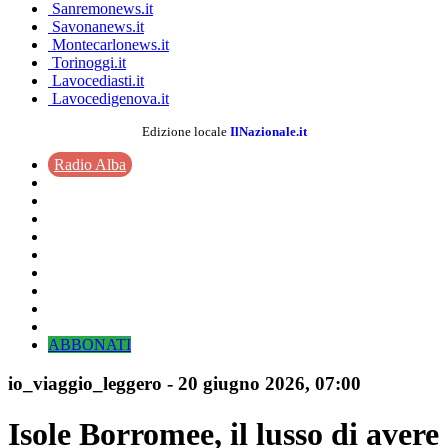
Sanremonews.it
Savonanews.it
Montecarlonews.it
Torinoggi.it
Lavocediasti.it
Lavocedigenova.it
Edizione locale
IlNazionale.it
Radio Alba
ABBONATI
io_viaggio_leggero
-
20 giugno 2026
, 07:00
Isole Borromee, il lusso di avere