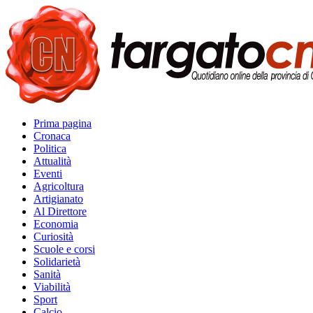
Prima pagina
Cronaca
Politica
Attualità
Eventi
Agricoltura
Artigianato
Al Direttore
Economia
Curiosità
Scuole e corsi
Solidarietà
Sanità
Viabilità
Sport
Calcio