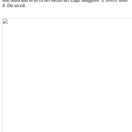
una manciata di terra nel mezzo del Lago Maggiore. E invece sono
lì. Da secoli.