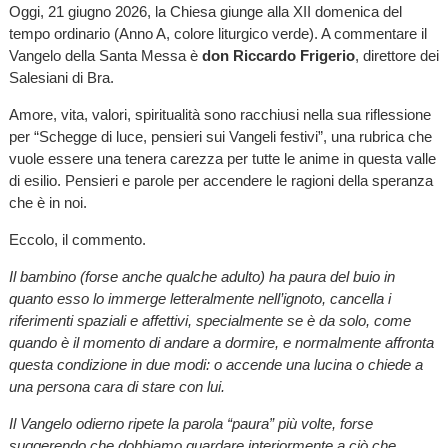
Oggi, 21 giugno 2026, la Chiesa giunge alla XII domenica del
tempo ordinario (Anno A, colore liturgico verde). A commentare il
Vangelo della Santa Messa è
don Riccardo Frigerio
, direttore dei
Salesiani di Bra.
Amore, vita, valori, spiritualità sono racchiusi nella sua riflessione
per “Schegge di luce, pensieri sui Vangeli festivi”, una rubrica che
vuole essere una tenera carezza per tutte le anime in questa valle
di esilio. Pensieri e parole per accendere le ragioni della speranza
che è in noi.
Eccolo, il commento.
Il bambino (forse anche qualche adulto) ha paura del buio in
quanto esso lo immerge letteralmente nell’ignoto, cancella i
riferimenti spaziali e affettivi, specialmente se è da solo, come
quando è il momento di andare a dormire, e normalmente affronta
questa condizione in due modi: o accende una lucina o chiede a
una persona cara di stare con lui.
Il Vangelo odierno ripete la parola “paura” più volte, forse
suggerendo che dobbiamo guardare interiormente a ciò che