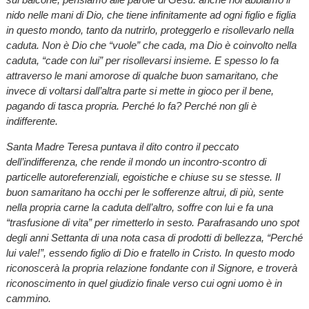
nido nelle mani di Dio, che tiene infinitamente ad ogni figlio e figlia
in questo mondo, tanto da nutrirlo, proteggerlo e risollevarlo nella
caduta. Non è Dio che “vuole” che cada, ma Dio è coinvolto nella
caduta, “cade con lui” per risollevarsi insieme. E spesso lo fa
attraverso le mani amorose di qualche buon samaritano, che
invece di voltarsi dall’altra parte si mette in gioco per il bene,
pagando di tasca propria. Perché lo fa? Perché non gli è
indifferente.
Santa Madre Teresa puntava il dito contro il peccato
dell’indifferenza, che rende il mondo un incontro-scontro di
particelle autoreferenziali, egoistiche e chiuse su se stesse. Il
buon samaritano ha occhi per le sofferenze altrui, di più, sente
nella propria carne la caduta dell’altro, soffre con lui e fa una
“trasfusione di vita” per rimetterlo in sesto. Parafrasando uno spot
degli anni Settanta di una nota casa di prodotti di bellezza, “Perché
lui vale!”, essendo figlio di Dio e fratello in Cristo. In questo modo
riconoscerà la propria relazione fondante con il Signore, e troverà
riconoscimento in quel giudizio finale verso cui ogni uomo è in
cammino.