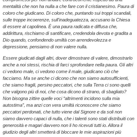
mentalità che non ha nulla a che fare con il cristianesimo. Paura di
coloro che giudicano. Di coloro che, puntando sui troppi scandali,
sulle troppe incoerenze, sull'inadeguatezza, accusano la Chiesa
di essere al capolinea. È una paura radicata e diffusa che,
addirittura, rischiamo di santificare, credendola devota e gradita a
Dio quando, confondendo umiltà con arrendevolezza e
depressione, pensiamo di non valere nulla.
Essere giudicati dagli altri, dover dimostrare di valere, dimostrarlo
anche a noi stessi, rischia di farci sprofondare nella paura. Gli altri
ci vedono male, ci vedono come il male, giudicano ciò che
facciamo. Ma se anche ci dicono che non siamo autosufficienti,
che siamo fragili, persino peccatori, che sulla Terra ci sono quelli
che valgono più di noi, che cosa dicono di strano, di sbagliato?
Non bisogna zittire quelle voci “altrimenti incidono sulla mia
autostima”, ma anzi con vera umiltà riconoscere che siamo
peccatori perdonati, che tutto viene dal Signore e da soli non
siamo davvero capaci di nulla, che i talenti sono stati distribuiti con
generosità e magari davvero non li ho ricevuti tutti io. Allora il
giudizio degli altri smetterà di bloccare le mie aspirazioni più