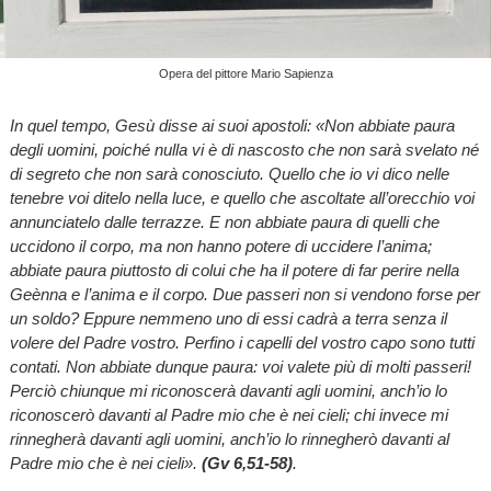
Opera del pittore Mario Sapienza
In quel tempo, Gesù disse ai suoi apostoli: «Non abbiate paura
degli uomini, poiché nulla vi è di nascosto che non sarà svelato né
di segreto che non sarà conosciuto. Quello che io vi dico nelle
tenebre voi ditelo nella luce, e quello che ascoltate all’orecchio voi
annunciatelo dalle terrazze. E non abbiate paura di quelli che
uccidono il corpo, ma non hanno potere di uccidere l’anima;
abbiate paura piuttosto di colui che ha il potere di far perire nella
Geènna e l’anima e il corpo. Due passeri non si vendono forse per
un soldo? Eppure nemmeno uno di essi cadrà a terra senza il
volere del Padre vostro. Perfino i capelli del vostro capo sono tutti
contati. Non abbiate dunque paura: voi valete più di molti passeri!
Perciò chiunque mi riconoscerà davanti agli uomini, anch’io lo
riconoscerò davanti al Padre mio che è nei cieli; chi invece mi
rinnegherà davanti agli uomini, anch’io lo rinnegherò davanti al
Padre mio che è nei cieli».
(Gv 6,51-58)
.