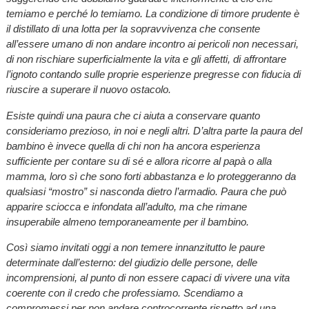
temiamo e perché lo temiamo. La condizione di timore prudente è
il distillato di una lotta per la sopravvivenza che consente
all’essere umano di non andare incontro ai pericoli non necessari,
di non rischiare superficialmente la vita e gli affetti, di affrontare
l’ignoto contando sulle proprie esperienze pregresse con fiducia di
riuscire a superare il nuovo ostacolo.
Esiste quindi una paura che ci aiuta a conservare quanto
consideriamo prezioso, in noi e negli altri. D’altra parte la paura del
bambino è invece quella di chi non ha ancora esperienza
sufficiente per contare su di sé e allora ricorre al papà o alla
mamma, loro sì che sono forti abbastanza e lo proteggeranno da
qualsiasi “mostro” si nasconda dietro l’armadio. Paura che può
apparire sciocca e infondata all’adulto, ma che rimane
insuperabile almeno temporaneamente per il bambino.
Così siamo invitati oggi a non temere innanzitutto le paure
determinate dall’esterno: del giudizio delle persone, delle
incomprensioni, al punto di non essere capaci di vivere una vita
coerente con il credo che professiamo. Scendiamo a
compromessi per non andare controcorrente rispetto ad una