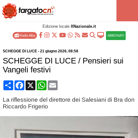
Edizione locale
IlNazionale.it
Radio Alba
ABBONATI
SCHEGGE DI LUCE
-
21 giugno 2026
, 08:58
SCHEGGE DI LUCE / Pensieri sui
Vangeli festivi
Condividi
Facebook
X
WhatsApp
Email
La riflessione del direttore dei Salesiani di Bra don
Riccardo Frigerio