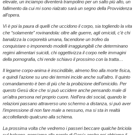
elevate, un inciampo diventerà trampolino per un salto più alto, un
fallimento da cui mi sono rialzato sarà un segno della Provvidenza
all’opera.
Vi è poi la paura di quelli che uccidono il corpo, sia togliendo la vita
che “solamente” rovinandola: oltre alle guerre, agli omicidi, c’è chi
banalizza la corporeità umana, facendone un trofeo da
conquistare o imponendo modelli irraggiungibili che determinano
regimi alimentari suicidi, chi oggettivizza il corpo nelle immagini
della pornografia, chi rende schiavo il prossimo con la tratta…
Il legame corpo-anima è inscindibile, almeno fino alla morte fisica,
e quindi l’azione su uno dei termini incide anche sull’altro. Il quinto
comandamento è ben di più che la proibizione dell’omicidio. Per
questo Gesù dice che si può uccidere anche pensando male di
un’altra persona nel proprio cuore. Nell’era dei social, quando le
relazioni passano attraverso uno schermo a distanza, si può aver
l’impressione di non fare male a nessuno, ma si sta in realtà
accoltellando qualcuno alla schiena.
La prossima volta che vedremo i passeri beccare qualche briciola
sul balcone, pensiamo alle parole di Gesù: anche noi abbiamo il