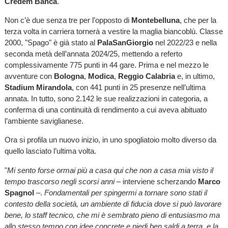
Credem Banca
.
Non c’è due senza tre per l’opposto di
Montebelluna
, che per la
terza volta in carriera tornerà a vestire la maglia biancoblù. Classe
2000, "Spago" è già stato al
PalaSanGiorgio
nel 2022/23 e nella
seconda metà dell’annata 2024/25, mettendo a referto
complessivamente 775 punti in 44 gare. Prima e nel mezzo le
avventure con
Bologna
,
Modica
,
Reggio Calabria
e, in ultimo,
Stadium Mirandola
, con 441 punti in 25 presenze nell’ultima
annata. In tutto, sono 2.142 le sue realizzazioni in categoria, a
conferma di una continuità di rendimento a cui aveva abituato
l’ambiente saviglianese.
Ora si profila un nuovo inizio, in uno spogliatoio molto diverso da
quello lasciato l’ultima volta.
"
Mi sento forse ormai più a casa qui che non a casa mia visto il
tempo trascorso negli scorsi anni
– interviene scherzando
Marco
Spagnol
–.
Fondamentali per spingermi a tornare sono stati il
contesto della società, un ambiente di fiducia dove si può lavorare
bene, lo staff tecnico, che mi è sembrato pieno di entusiasmo ma
allo stesso tempo con idee concrete e piedi ben saldi a terra, e la