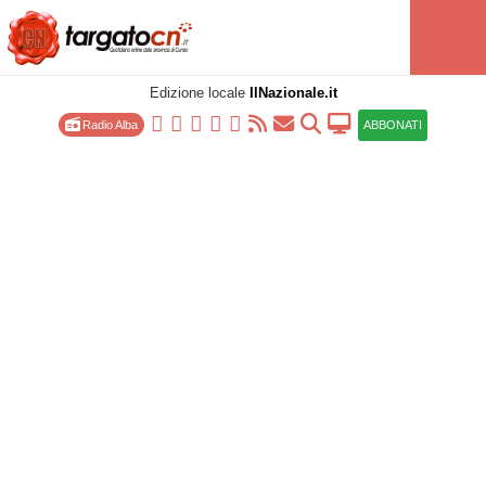
Edizione locale
IlNazionale.it
Radio Alba
ABBONATI