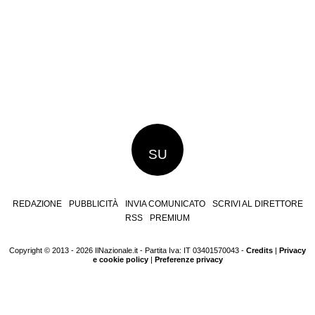
SU
REDAZIONE
PUBBLICITÀ
INVIA COMUNICATO
SCRIVI AL DIRETTORE
RSS
PREMIUM
Copyright © 2013 - 2026 IlNazionale.it - Partita Iva: IT 03401570043 -
Credits
|
Privacy
e cookie policy
|
Preferenze privacy