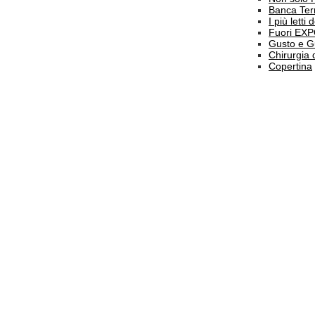
Banca Terr
I più letti
Fuori EX
Gusto e G
Chirurgia 
Copertina