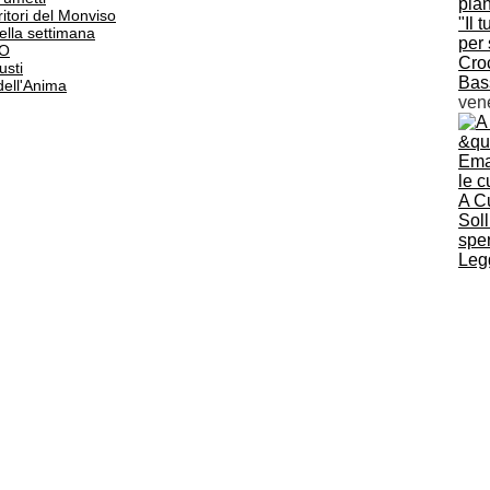
itori del Monviso
"Il 
 della settimana
per 
PO
Cro
usti
Bas
dell'Anima
vene
A C
Soll
spe
Legg