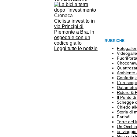
Cronaca
Ciclista investito in
via Principi di
Piemonte a Bra. In
ospedale con un
RUBRICHE
codice giallo
Leggi tutte le notizie
Fotogaller
Videogalle
FuoriPort
Choconew
Quattroz
Ambiente 
Confartigi
L'oroscop
Datamete
Ridere & 
Il Punto d
Schegge d
Chiedo all
Storie di
Farinél
Terre del
Un Occhio
io_viaggi
Non solo 