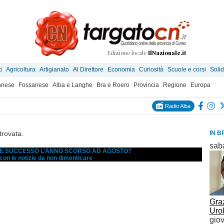
Edizione locale
IlNazionale.it
i
Agricoltura
Artigianato
Al Direttore
Economia
Curiosità
Scuole e corsi
Solid
anese
Fossanese
Alba e Langhe
Bra e Roero
Provincia
Regione
Europa
Radio Alba
trovata.
IN B
sab
A È SUCCESSO L’ANNO SCORSO AD AGOSTO?
 con le notizie da non dimenticare
Graz
Uro
gio