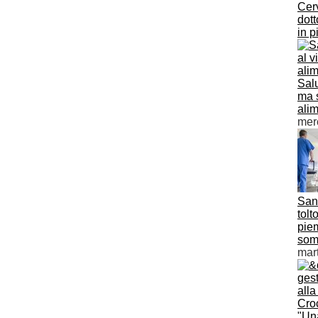
Cer
dot
in p
Salu
ma 
ali
mer
Sani
tolt
piem
som
mar
"Una