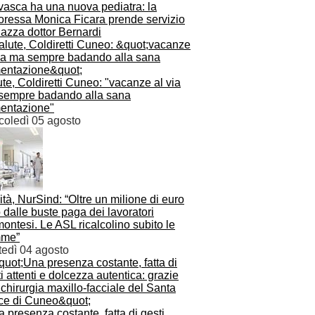
vasca ha una nuova pediatra: la
toressa Monica Ficara prende servizio
iazza dottor Bernardi
te, Coldiretti Cuneo: "vacanze al via
sempre badando alla sana
mentazione"
coledì 05 agosto
tà, NurSind: “Oltre un milione di euro
o dalle buste paga dei lavoratori
ontesi. Le ASL ricalcolino subito le
me”
tedì 04 agosto
 presenza costante, fatta di gesti