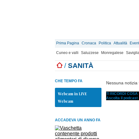
Prima Pagina
Cronaca
Politica
Attualità
Event
Cuneo e valli
Saluzzese
Monregalese
Savigli
/
SANITÀ
CHE TEMPO FA
Nessuna notizia 
Webcam in LIVE
TI RICORDI COS
Ascolta il podcast
Webcam
ACCADEVA UN ANNO FA