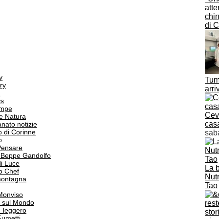
atte
chir
di 
y
Tumo
ry
arri
a
s
ampe
Ceva
e Natura
cas
anato notizie
o di Corinne
sab
o
Pensare
i Beppe Gandolfo
i Luce
La b
o Chef
Nut
 montagna
Tao
 Monviso
 sul Mondo
o_leggero
Fumetti