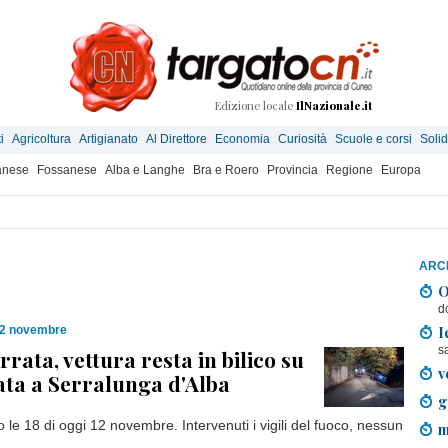
Edizione locale
IlNazionale.it
i
Agricoltura
Artigianato
Al Direttore
Economia
Curiosità
Scuole e corsi
Solid
anese
Fossanese
Alba e Langhe
Bra e Roero
Provincia
Regione
Europa
ARCH
O
d
I
12 novembre
s
rata, vettura resta in bilico su
v
ta a Serralunga d'Alba
g
le 18 di oggi 12 novembre. Intervenuti i vigili del fuoco, nessun
m