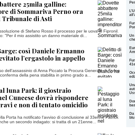
battere 25mila galline:
Pen
ore di Sommariva Perno ora
L’U
all
 Tribunale di Asti
Fur
Por
ssoluzione di Stefano Rosso il processo per le uova al Fipronil.
: "Per il mio assistito un danno materiale di...
Un 
che
Eur
 Barge: così Daniele Ermanno
Am
evitato l’ergastolo in appello
Fur
41e
so dell’assassinio di Anna Piccato la Procura Generale di Torino
Oce
conferma della pena stabilita in primo grado a...
edi
Una
l luna Park: il giostraio
aut
Uss
nel Cuneese dovrà rispondere
Dor
gravi e non di tentato omicidio
ba
Da 
lla Porta ha notificato l'avviso di conclusione al 33enne Patrick
blu
nche un secondo indagato: si tratta di un 21enne...