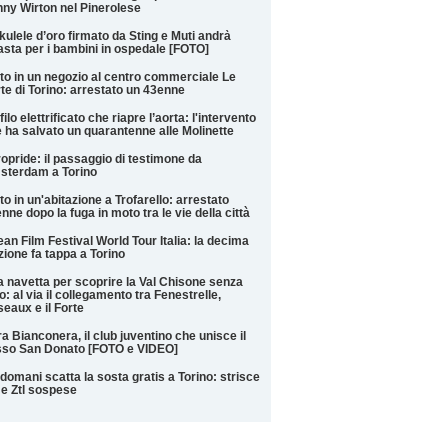
ny Wirton nel Pinerolese
kulele d’oro firmato da Sting e Muti andrà
'asta per i bambini in ospedale [FOTO]
to in un negozio al centro commerciale Le
te di Torino: arrestato un 43enne
filo elettrificato che riapre l’aorta: l'intervento
 ha salvato un quarantenne alle Molinette
opride: il passaggio di testimone da
sterdam a Torino
to in un'abitazione a Trofarello: arrestato
nne dopo la fuga in moto tra le vie della città
an Film Festival World Tour Italia: la decima
zione fa tappa a Torino
 navetta per scoprire la Val Chisone senza
o: al via il collegamento tra Fenestrelle,
eaux e il Forte
a Bianconera, il club juventino che unisce il
sso San Donato [FOTO e VIDEO]
domani scatta la sosta gratis a Torino: strisce
 e Ztl sospese