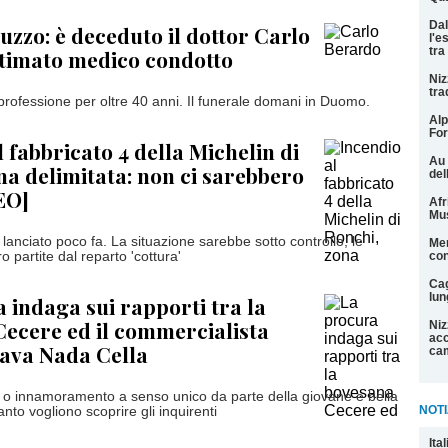
Dal
luzzo: è deceduto il dottor Carlo
l'e
tra
timato medico condotto
Niz
tra
 professione per oltre 40 anni. Il funerale domani in Duomo.
Alp
For
l fabbricato 4 della Michelin di
Au 
na delimitata: non ci sarebbero
del
DEO]
Afr
Mu
 lanciato poco fa. La situazione sarebbe sotto controllo, le
Men
 partite dal reparto 'cottura'
con
Cag
lun
 indaga sui rapporti tra la
ecere ed il commercialista
Niz
acc
ava Nada Cella
cam
 o innamoramento a senso unico da parte della giovane e bella
NOTI
to vogliono scoprire gli inquirenti
Ita