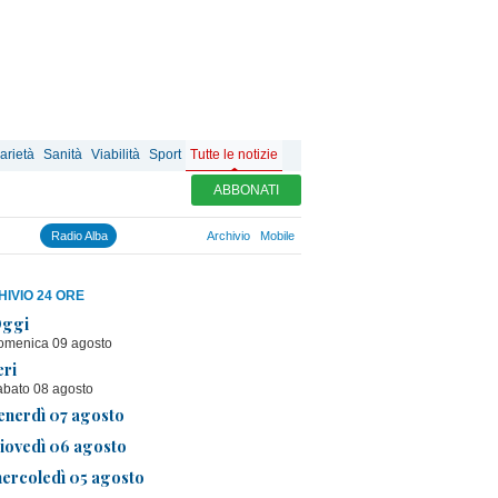
arietà
Sanità
Viabilità
Sport
Tutte le notizie
ABBONATI
Radio Alba
Archivio
Mobile
IVIO 24 ORE
ggi
omenica 09 agosto
eri
abato 08 agosto
enerdì 07 agosto
iovedì 06 agosto
ercoledì 05 agosto