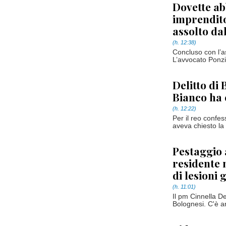
Dovette ab
imprendit
assolto dal
(h. 12:38)
Concluso con l’a
L’avvocato Ponzio
Delitto di
Bianco ha 
(h. 12:22)
Per il reo confes
aveva chiesto la 
Pestaggio a
residente 
di lesioni 
(h. 11:01)
Il pm Cinnella De
Bolognesi. C'è a