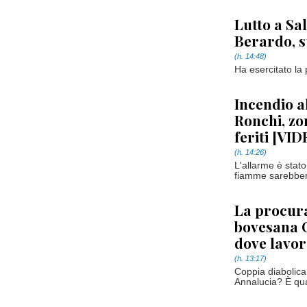
Lutto a Sa
Berardo, s
(h. 14:48)
Ha esercitato la
Incendio a
Ronchi, zo
feriti [VI
(h. 14:26)
L'allarme è stato
fiamme sarebbero
La procura
bovesana C
dove lavor
(h. 13:17)
Coppia diabolica
Annalucia? È quan