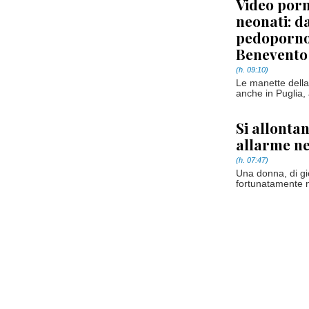
Video porn
neonati: d
pedopornog
Benevento
(h. 09:10)
Le manette della 
anche in Puglia, 
Si allontan
allarme ne
(h. 07:47)
Una donna, di gio
fortunatamente n