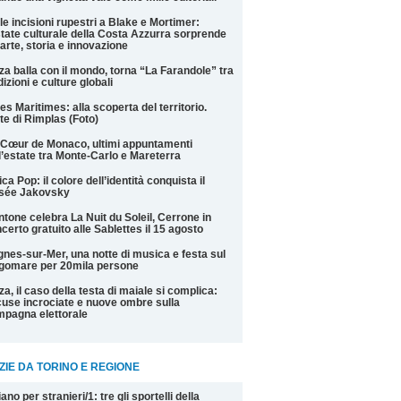
le incisioni rupestri a Blake e Mortimer:
state culturale della Costa Azzurra sorprende
 arte, storia e innovazione
za balla con il mondo, torna “La Farandole” tra
dizioni e culture globali
es Maritimes: alla scoperta del territorio.
te di Rimplas (Foto)
Cœur de Monaco, ultimi appuntamenti
l’estate tra Monte-Carlo e Mareterra
ica Pop: il colore dell’identità conquista il
sée Jakovsky
tone celebra La Nuit du Soleil, Cerrone in
certo gratuito alle Sablettes il 15 agosto
nes-sur-Mer, una notte di musica e festa sul
gomare per 20mila persone
za, il caso della testa di maiale si complica:
use incrociate e nuove ombre sulla
pagna elettorale
ZIE DA TORINO E REGIONE
liano per stranieri/1: tre gli sportelli della