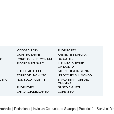
VIDEOGALLERY
FUORIPORTA
QUATTROZAMPE
AMBIENTE E NATURA
TO
L'OROSCOPO DI CORINNE
DATAMETEO
RIDERE & PENSARE
IL PUNTO DI BEPPE
GANDOLFO
E
CHIEDO ALLO CHEF
STORIE DI MONTAGNA
TERRE DEL MONVISO
UN OCCHIO SUL MONDO
GGERO
NON SOLO FUMETTI
BANCA TERRITORI DEL
MONVISO
FUORI EXPO
GUSTO E GUSTI
CHIRURGIA DELL'ANIMA
COPERTINA
Archivio
|
Redazione
|
Invia un Comunicato Stampa
|
Pubblicità
|
Scrivi al Dir