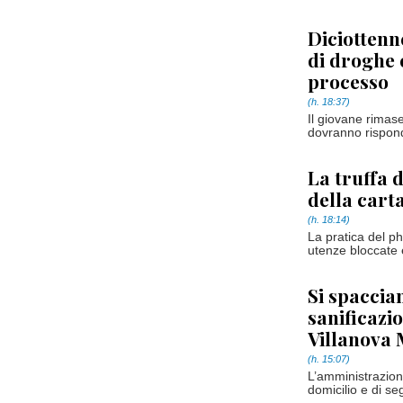
Diciottenn
di droghe e
processo
(h. 18:37)
Il giovane rimase
dovranno rispond
La truffa d
della carta
(h. 18:14)
La pratica del 
utenze bloccate e
Si spaccia
sanificazio
Villanova
(h. 15:07)
L’amministrazione
domicilio e di se