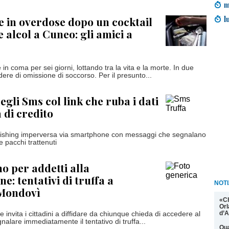
m
l
e in overdose dopo un cocktail
 alcol a Cuneo: gli amici a
 in coma per sei giorni, lottando tra la vita e la morte. In due
ere di omissione di soccorso. Per il presunto...
egli Sms col link che ruba i dati
 di credito
phishing imperversa via smartphone con messaggi che segnalano
 pacchi trattenuti
no per addetti alla
ne: tentativi di truffa a
NOTI
 Mondovì
«C
Orl
d’A
 invita i cittadini a diffidare da chiunque chieda di accedere al
gnalare immediatamente il tentativo di truffa...
Qua