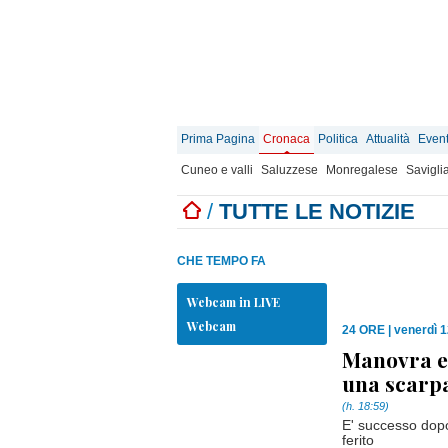
Prima Pagina
Cronaca
Politica
Attualità
Event
Cuneo e valli
Saluzzese
Monregalese
Savigli
/
TUTTE LE NOTIZIE
CHE TEMPO FA
Webcam in LIVE
Webcam
24 ORE
|
venerdì 
Manovra er
una scarpa
(h. 18:59)
E' successo dopo 
ferito