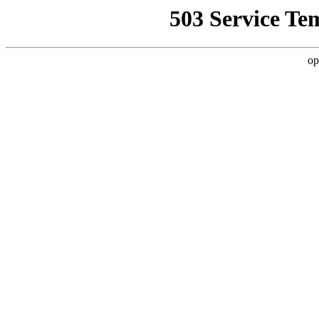
503 Service Te
op