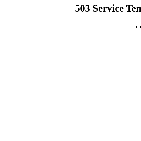
503 Service Te
op