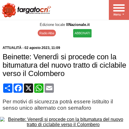
Edizione locale
IlNazionale.it
Radio Alba
ABBONATI
ATTUALITÀ
-
02 agosto 2023
, 11:09
Beinette: Venerdì si procede con la
bitumatura del nuovo tratto di ciclabile
verso il Colombero
Condividi
Facebook
X
WhatsApp
Email
Per motivi di sicurezza potrà essere istituito il
senso unico alternato con semaforo