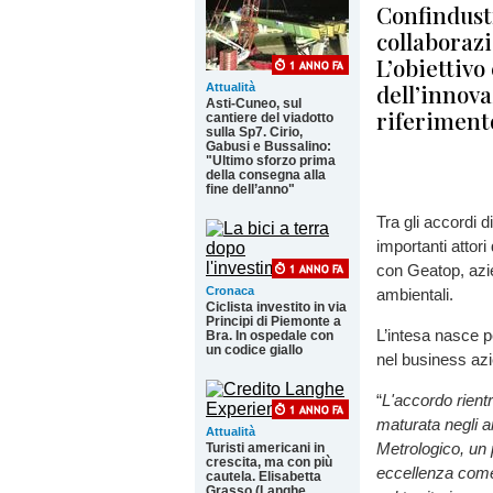
Confindust
collaborazi
L’obiettivo
dell’innov
Attualità
Asti-Cuneo, sul
riferiment
cantiere del viadotto
sulla Sp7. Cirio,
Gabusi e Bussalino:
"Ultimo sforzo prima
della consegna alla
fine dell’anno"
Tra gli accordi 
importanti attori
con Geatop, azie
Cronaca
ambientali.
Ciclista investito in via
Principi di Piemonte a
L’intesa nasce p
Bra. In ospedale con
un codice giallo
nel business azi
“
L'accordo rientr
maturata negli a
Attualità
Metrologico, un 
Turisti americani in
crescita, ma con più
eccellenza com
cautela. Elisabetta
Grasso (Langhe