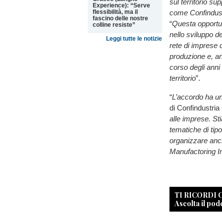
sul territorio su
Experience): “Serve
flessibilità, ma il
come Confindust
fascino delle nostre
“
Questa opportun
colline resiste”
nello sviluppo d
Leggi tutte le notizie
rete di imprese q
produzione e, an
corso degli anni 
territorio
”.
“
L’accordo ha u
di Confindustri
alle imprese. St
tematiche di tip
organizzare anc
Manufactoring In
TI RICORDI
Ascolta il pod