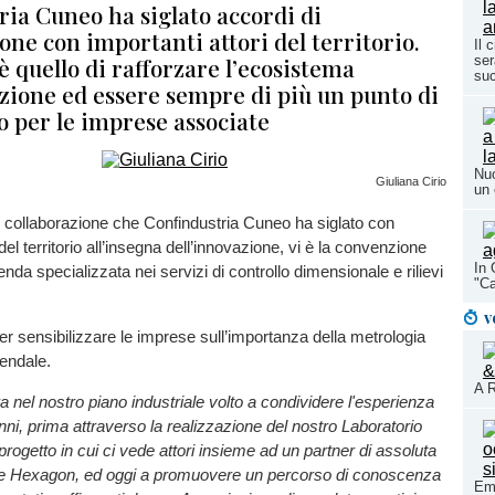
ria Cuneo ha siglato accordi di
one con importanti attori del territorio.
Il 
 è quello di rafforzare l’ecosistema
ser
su
azione ed essere sempre di più un punto di
o per le imprese associate
Nuo
Giuliana Cirio
un 
di collaborazione che Confindustria Cuneo ha siglato con
 del territorio all’insegna dell’innovazione, vi è la convenzione
In 
nda specializzata nei servizi di controllo dimensionale e rilievi
"Ca
v
er sensibilizzare le imprese sull’importanza della metrologia
endale.
A R
a nel nostro piano industriale volto a condividere l'esperienza
nni, prima attraverso la realizzazione del nostro Laboratorio
progetto in cui ci vede attori insieme ad un partner di assoluta
e Hexagon, ed oggi a promuovere un percorso di conoscenza
Eme