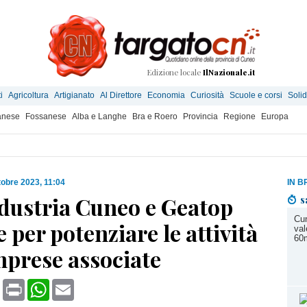
Edizione locale
IlNazionale.it
i
Agricoltura
Artigianato
Al Direttore
Economia
Curiosità
Scuole e corsi
Solid
anese
Fossanese
Alba e Langhe
Bra e Roero
Provincia
Regione
Europa
tobre 2023, 11:04
IN B
dustria Cuneo e Geatop
s
Cun
 per potenziare le attività
val
60m
mprese associate
book
X
Print
WhatsApp
Email