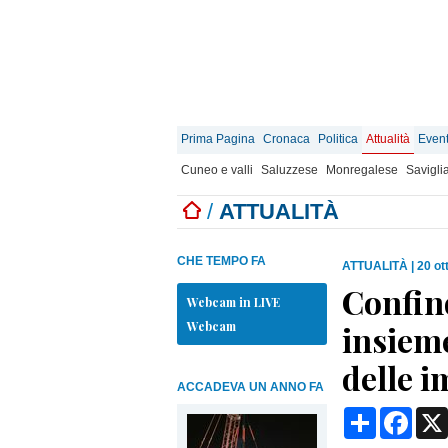
Prima Pagina
Cronaca
Politica
Attualità
Event
Cuneo e valli
Saluzzese
Monregalese
Savigli
/
ATTUALITÀ
CHE TEMPO FA
ATTUALITÀ
|
20 ot
Confin
Webcam in LIVE
Webcam
insieme
delle i
ACCADEVA UN ANNO FA
Condividi
Face