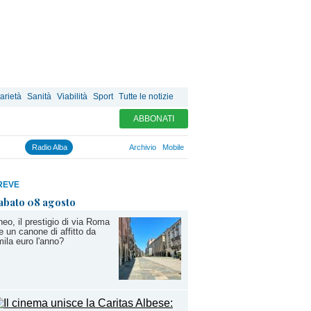
arietà
Sanità
Viabilità
Sport
Tutte le notizie
ABBONATI
Radio Alba
Archivio
Mobile
REVE
abato 08 agosto
eo, il prestigio di via Roma
e un canone di affitto da
ila euro l'anno?