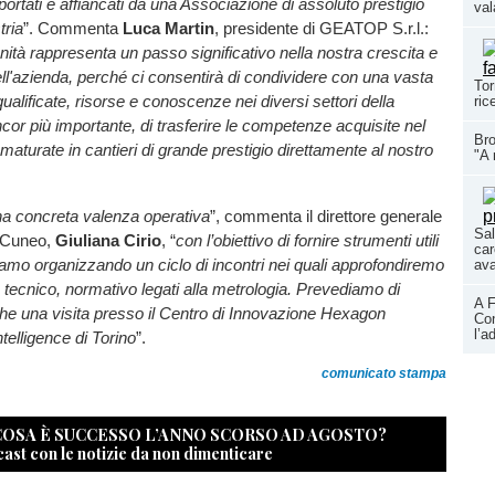
pportati e affiancati da una Associazione di assoluto prestigio
val
ria
”. Commenta
Luca Martin
, presidente di GEATOP S.r.l.:
ità rappresenta un passo significativo nella nostra crescita e
ell'azienda, perché ci consentirà di condividere con una vasta
Tor
ualificate, risorse e conoscenze nei diversi settori della
ric
cor più importante, di trasferire le competenze acquisite nel
Bro
maturate in cantieri di grande prestigio direttamente al nostro
"A 
na concreta valenza operativa
”, commenta il direttore generale
Sal
a Cuneo,
Giuliana Cirio
, “
con l’obiettivo di fornire strumenti utili
car
iamo organizzando un ciclo di incontri nei quali approfondiremo
ava
o tecnico, normativo legati alla metrologia. Prevediamo di
A F
he una visita presso il Centro di Innovazione Hexagon
Con
l’a
telligence di Torino
”.
comunicato stampa
 COSA È SUCCESSO L’ANNO SCORSO AD AGOSTO?
cast con le notizie da non dimenticare