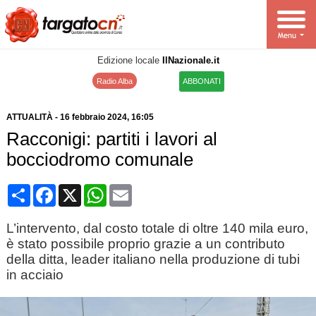
Edizione locale
IlNazionale.it
Radio Alba
ABBONATI
ATTUALITÀ
-
16 febbraio 2024
, 16:05
Racconigi: partiti i lavori al
bocciodromo comunale
Condividi
Facebook
X
WhatsApp
Email
L’intervento, dal costo totale di oltre 140 mila euro,
è stato possibile proprio grazie a un contributo
della ditta, leader italiano nella produzione di tubi
in acciaio