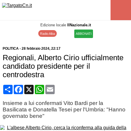
Edizione locale
IlNazionale.it
Radio Alba
ABBONATI
POLITICA
-
28 febbraio 2024
, 22:17
Regionali, Alberto Cirio ufficialmente
candidato presidente per il
centrodestra
Condividi
Facebook
X
WhatsApp
Email
Insieme a lui confermati Vito Bardi per la
Basilicata e Donatella Tesei per l'Umbria: "Hanno
governato bene"