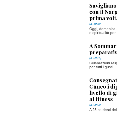
Savigliano 
con il Narg
prima volta
(h. 10:59)
Oggi, domenica 28
e spiritualità per
A Sommariv
preparativ
(h. 09:25)
Celebrazioni reli
per tutti i gusti
Consegnat
Cuneo i dip
livello di 
al fitness
(h. 09:00)
A 25 studenti de