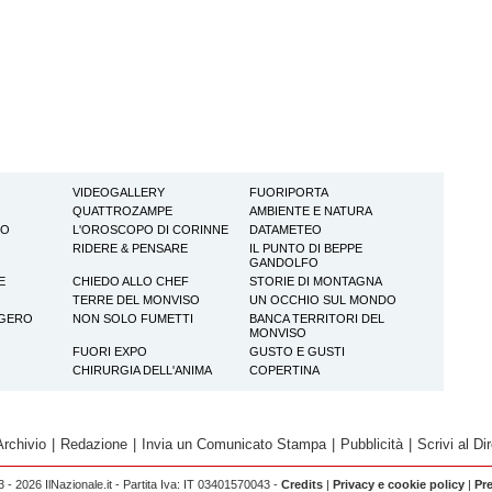
VIDEOGALLERY
FUORIPORTA
QUATTROZAMPE
AMBIENTE E NATURA
TO
L'OROSCOPO DI CORINNE
DATAMETEO
RIDERE & PENSARE
IL PUNTO DI BEPPE
GANDOLFO
E
CHIEDO ALLO CHEF
STORIE DI MONTAGNA
TERRE DEL MONVISO
UN OCCHIO SUL MONDO
GGERO
NON SOLO FUMETTI
BANCA TERRITORI DEL
MONVISO
FUORI EXPO
GUSTO E GUSTI
CHIRURGIA DELL'ANIMA
COPERTINA
Archivio
|
Redazione
|
Invia un Comunicato Stampa
|
Pubblicità
|
Scrivi al Dir
 - 2026 IlNazionale.it - Partita Iva: IT 03401570043 -
Credits
|
Privacy e cookie policy
|
Pr