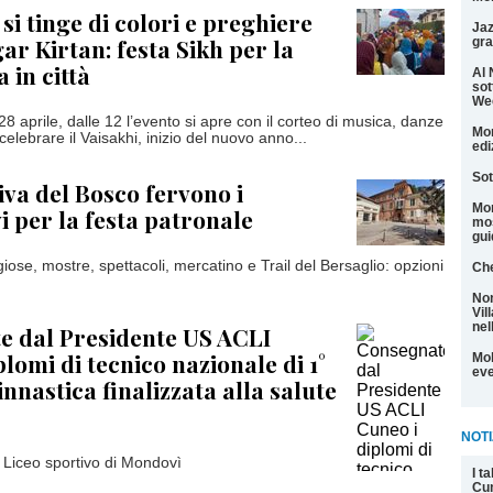
si tinge di colori e preghiere
Jaz
ar Kirtan: festa Sikh per la
gra
 in città
Al 
sot
We
 aprile, dalle 12 l’evento si apre con il corteo di musica, danze
Mon
 celebrare il Vaisakhi, inizio del nuovo anno...
edi
Sot
a del Bosco fervono i
Mon
i per la festa patronale
mos
gui
giose, mostre, spettacoli, mercatino e Trail del Bersaglio: opzioni
Che
Non
Vil
nel
e dal Presidente US ACLI
lomi di tecnico nazionale di 1°
Mol
eve
ginnastica finalizzata alla salute
NOTI
l Liceo sportivo di Mondovì
I t
Cu