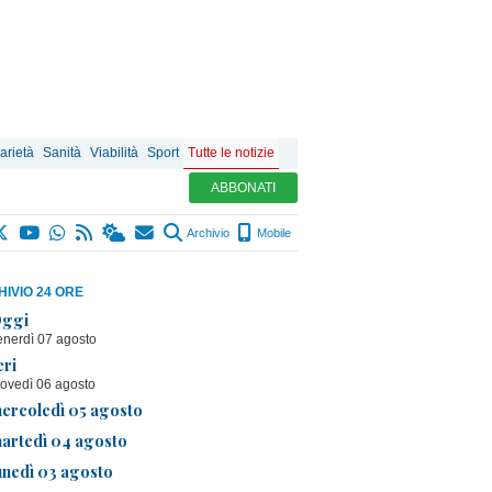
arietà
Sanità
Viabilità
Sport
Tutte le notizie
ABBONATI
Archivio
Mobile
IVIO 24 ORE
ggi
enerdì 07 agosto
eri
iovedì 06 agosto
ercoledì 05 agosto
artedì 04 agosto
unedì 03 agosto