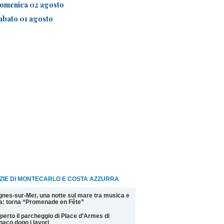
omenica 02 agosto
abato 01 agosto
ZIE DI MONTECARLO E COSTA AZZURRA
nes-sur-Mer, una notte sul mare tra musica e
la: torna “Promenade en Fête”
perto il parcheggio di Place d’Armes di
aco dopo i lavori