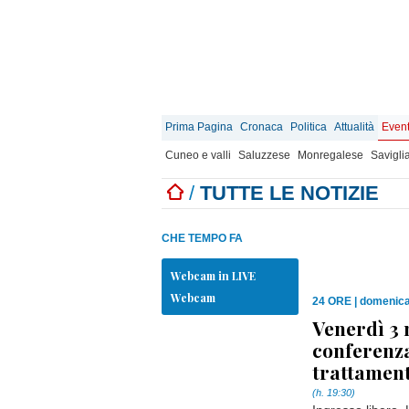
Prima Pagina
Cronaca
Politica
Attualità
Event
Cuneo e valli
Saluzzese
Monregalese
Savigli
/
TUTTE LE NOTIZIE
CHE TEMPO FA
Webcam in LIVE
Webcam
24 ORE
|
domenica 
Venerdì 3 
conferenza
trattament
(h. 19:30)