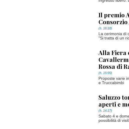
Ingresso libero. 
Il premio 
Consorzio
(h. 16:18)
La cerimonia di 
"Si tratta di un 
Alla Fiera
Cavallerma
Rossa di R
(h. 15:55)
Proposte varie ini
e Truccabimbi
Saluzzo tor
aperti e m
(h. 14:17)
Sabato 4 e domen
possibilità di vi