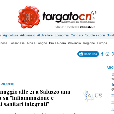
Edizione locale
IlNazionale.it
i
Agricoltura
Artigianato
Al Direttore
Economia
Curiosità
Scuole e corsi
Solid
anese
Fossanese
Alba e Langhe
Bra e Roero
Provincia
Regione
Europa
Radio Alba
ARCH
O
v
I
28 aprile
g
maggio alle 21 a Saluzzo una
m
 su "Infiammazione e
m
i sanitari integrati"
l