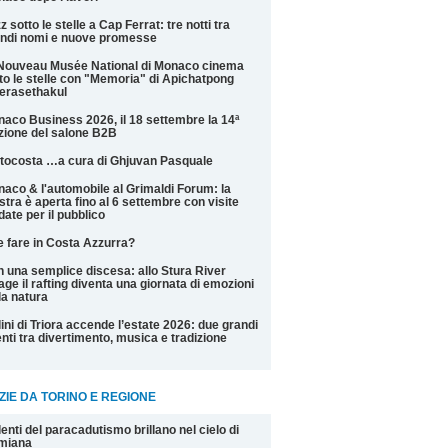
z sotto le stelle a Cap Ferrat: tre notti tra
ndi nomi e nuove promesse
Nouveau Musée National di Monaco cinema
to le stelle con "Memoria" di Apichatpong
erasethakul
aco Business 2026, il 18 settembre la 14ª
zione del salone B2B
tocosta …a cura di Ghjuvan Pasquale
aco & l'automobile al Grimaldi Forum: la
tra è aperta fino al 6 settembre con visite
date per il pubblico
 fare in Costa Azzurra?
 una semplice discesa: allo Stura River
lage il rafting diventa una giornata di emozioni
la natura
ini di Triora accende l’estate 2026: due grandi
nti tra divertimento, musica e tradizione
ZIE DA TORINO E REGIONE
alenti del paracadutismo brillano nel cielo di
miana