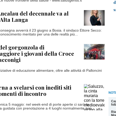
Le nuove frontiere della salute - www.salusgentis.it
d
s
Ancalau del decennale va al
 Alta Langa
consegna avverrà il 23 giugno a Bosia. il sindaco Ettore Secco:
riconoscimento meritato per una delle realtà più...
 del gorgonzola di
ggiore i giovani della Croce
acconigi
ziative di educazione alimentare, oltre alle attività di Palloncini
na a svelarsi con inediti siti
omenti di incontro
NOTI
Cag
ica 5 maggio: nel week-end di porte aperte ci sarà la
fol
sita guidata con prenotazione a 4 luoghi normalmente non...
Ria
Mon