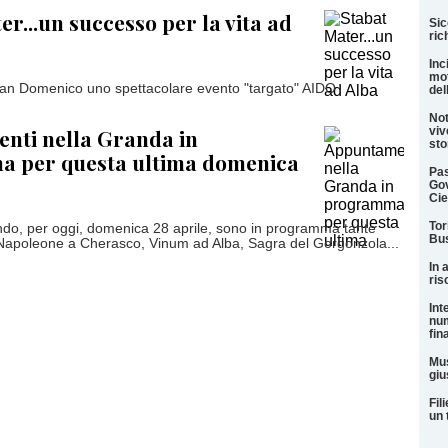
er...un successo per la vita ad
Sic
ric
Inc
mot
San Domenico uno spettacolare evento "targato" AIDO
del
Not
nti nella Granda in
viv
sto
 per questa ultima domenica
Pas
Gov
Cie
Tor
do, per oggi, domenica 28 aprile, sono in programma tante
Bus
ui Napoleone a Cherasco, Vinum ad Alba, Sagra del Gorgonzola...
In 
ris
Int
num
fin
Mus
giu
Fil
un 