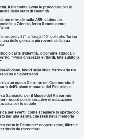
cità, il Piemonte avvia le procedure per le
hieste dello stato di calamità
idente mortale sulla A55: vittima un
ociclista 74enne, ferito il conducente
l'auto
te record a 27°, sfiorati i 40° col sole: Torino
e una delle giornate più roventi della sua
ria
ticcio carte d'identità, il Comune attacca il
erno: "Poca chiarezza e ritardi, fate subito la
"
ino-Modane, lavori sulla linea ferroviaria tra
soleno e Salbertrand
arrivo un nuovo Distretto del Commercio: il
catto dell’Unione montana del Pinerolese
esa Sanpaolo, per il Museo del Risparmio
eri record con le iniziative di educazione
anziaria per le scuole
ica per eventi: come scegliere lo spettacolo
sto per una serata che resti nella memoria
iera corta in Piemonte: cooperazione, filiere e
territorio da raccontare