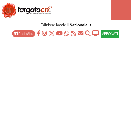
Edizione locale
IlNazionale.it
Radio Alba
ABBONATI