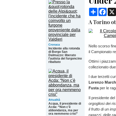
Under 2
Condividi
Face
A Torino ot
Cronaca
Nello scorso fin
Incidente alla rotonda
il Campionato re
di Borgo San
Dalmazzo: liberato
l'autista del furgoncino
Ottimi i piazzam
ribaltato
collezionato due
I due terzetti c
Lorenzo March
Fusta
per le ra
Il presidente del
Attualità
orgogliosi dei ri
Acqua, il presidente di
Acda: “Non c'è
il frutto di un i
abbondanza, ma per
ora nemmeno crisi”
ragazzi, delle r