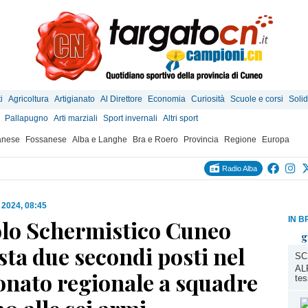
i
Agricoltura
Artigianato
Al Direttore
Economia
Curiosità
Scuole e corsi
Solid
Pallapugno
Arti marziali
Sport invernali
Altri sport
anese
Fossanese
Alba e Langhe
Bra e Roero
Provincia
Regione
Europa
Radio Alba
 2024, 08:45
IN B
colo Schermistico Cuneo
g
ta due secondi posti nel
SC
ALP
nato regionale a squadre
tes