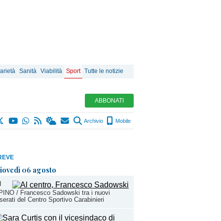
arietà
Sanità
Viabilità
Sport
Tutte le notizie
ABBONATI
Archivio
Mobile
REVE
iovedì 06 agosto
I
INO / Francesco Sadowski tra i nuovi
serati del Centro Sportivo Carabinieri