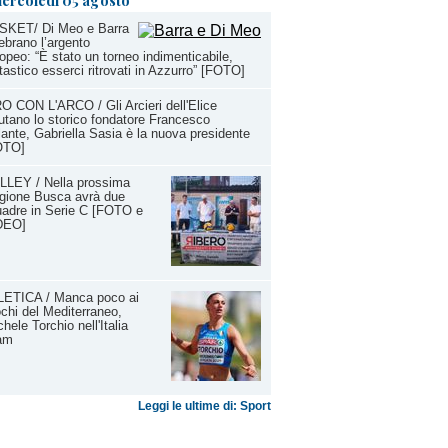
ercoledì 05 agosto
SKET/ Di Meo e Barra
ebrano l’argento
opeo: “È stato un torneo indimenticabile,
tastico esserci ritrovati in Azzurro” [FOTO]
O CON L'ARCO / Gli Arcieri dell'Elice
utano lo storico fondatore Francesco
ante, Gabriella Sasia è la nuova presidente
OTO]
LLEY / Nella prossima
gione Busca avrà due
adre in Serie C [FOTO e
DEO]
LETICA / Manca poco ai
chi del Mediterraneo,
hele Torchio nell'Italia
am
Leggi le ultime di: Sport