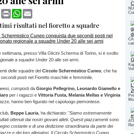
0 alle sei armi
NUO
book
X
Print
WhatsApp
Email
Cun
timi risultati nel fioretto a squadre
CAL
cal
e settimana, presso Villa Glicini Scherma di Torino, si è svolto
gionale a squadre Under 20 alle sei armi.
Kap
Vol
enti delle squadre del
Circolo Schermistico Cuneo
, che ha
 secondi posti nel Fioretto maschile e femminile.
uneesi, composti da
Giorgio Pellegrino, Leonardo Giamello e
iaro
per i ragazzi e
Vittoria Fusta, Melania Mellas e Virginia
Pre
Mo
gazze, hanno ben figurato nel capoluogo piemontese.
 club,
Beppe Lauria
, ha dichiarato: "
Siamo estremamente
sultati ottenuti dai nostri giovani atleti. Questi piazzamenti sono
ATL
Res
mpegno costante e di una dedizione straordinaria da parte dei
agazze e dei loro allenatori. Il Circolo Schermistico Cuneo