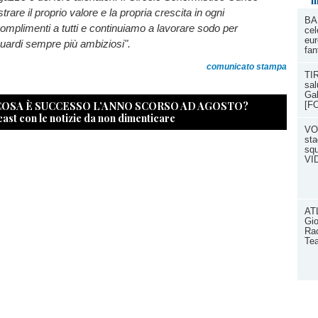
m
rare il proprio valore e la propria crescita in ogni
BA
mplimenti a tutti e continuiamo a lavorare sodo per
cel
eur
uardi sempre più ambiziosi".
fan
comunicato stampa
TIR
sal
Gal
 COSA È SUCCESSO L’ANNO SCORSO AD AGOSTO?
[F
cast con le notizie da non dimenticare
VO
sta
squ
VI
AT
Gio
Rac
Te