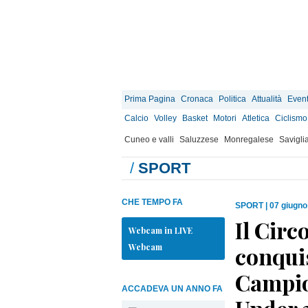
Prima Pagina
Cronaca
Politica
Attualità
Event
Calcio
Volley
Basket
Motori
Atletica
Ciclismo
Cuneo e valli
Saluzzese
Monregalese
Savigli
/
SPORT
CHE TEMPO FA
SPORT
|
07 giugno
Il Cir
Webcam in LIVE
Webcam
conquis
Campio
ACCADEVA UN ANNO FA