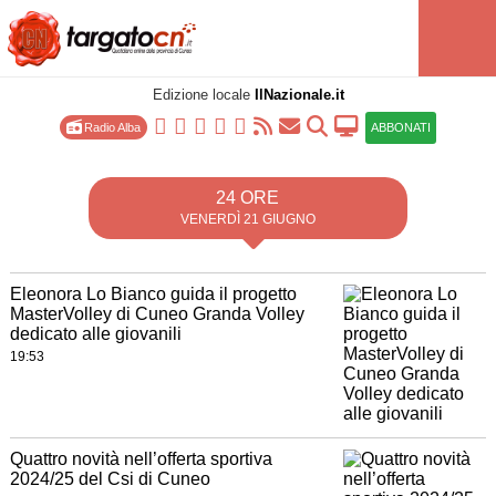
Edizione locale
IlNazionale.it
Radio Alba
ABBONATI
24 ORE
VENERDÌ 21 GIUGNO
Eleonora Lo Bianco guida il progetto
MasterVolley di Cuneo Granda Volley
dedicato alle giovanili
19:53
Quattro novità nell’offerta sportiva
2024/25 del Csi di Cuneo