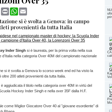
nzoni Over 35
book
X
Print
WhatsApp
Email
NU
ult
pri
tazione si è svolta a Genova: in campo
tleti provenienti da tutta Italia
ey Inder Singh
si è laureata, per la prima volta nella sua
CAL
 d'Italia nella categoria Over 40M del campionato nazionale
cal
ne si è svolta a Genova lo scorso week end ed ha visto la
Kap
oltre 200 atleti provenienti da tutta Italia.
Vol
i è aggiudicata il titolo nella categoria over 40M in virtù del
Scuola Hockey Inder Singh e nella over 35F dalla H.F.
Pre
Mo
le come Miglior Giocatore Over 40 al "giovane esordiente" di
sh Bhana.