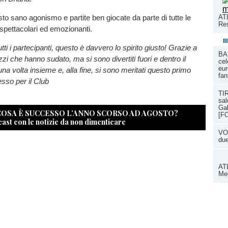
sto sano agonismo e partite ben giocate da parte di tutte le
ATL
Res
i spettacolari ed emozionanti.
m
ti i partecipanti, questo è davvero lo spirito giusto! Grazie a
BA
gazzi che hanno sudato, ma si sono divertiti fuori e dentro il
cel
eur
a volta insieme e, alla fine, si sono meritati questo primo
fan
sso per il Club
TIR
sal
Gal
 COSA È SUCCESSO L’ANNO SCORSO AD AGOSTO?
[F
cast con le notizie da non dimenticare
VOL
du
ATL
Med