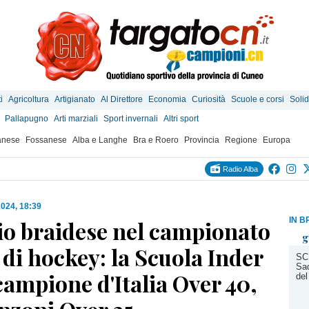
i
Agricoltura
Artigianato
Al Direttore
Economia
Curiosità
Scuole e corsi
Solid
Pallapugno
Arti marziali
Sport invernali
Altri sport
anese
Fossanese
Alba e Langhe
Bra e Roero
Provincia
Regione
Europa
Radio Alba
2024, 18:39
IN B
o braidese nel campionato
g
di hockey: la Scuola Inder
SC
Sad
ampione d'Italia Over 40,
del