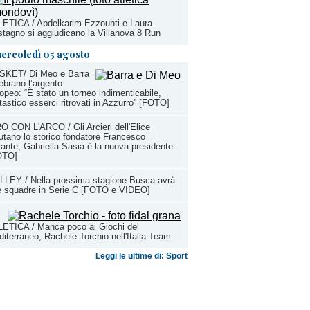
ETICA / Abdelkarim Ezzouhti e Laura
tagno si aggiudicano la Villanova 8 Run
ercoledì 05 agosto
SKET/ Di Meo e Barra
ebrano l’argento
opeo: “È stato un torneo indimenticabile,
tastico esserci ritrovati in Azzurro” [FOTO]
O CON L'ARCO / Gli Arcieri dell'Elice
utano lo storico fondatore Francesco
ante, Gabriella Sasia è la nuova presidente
OTO]
LEY / Nella prossima stagione Busca avrà
e squadre in Serie C [FOTO e VIDEO]
ETICA / Manca poco ai Giochi del
iterraneo, Rachele Torchio nell'Italia Team
Leggi le ultime di: Sport