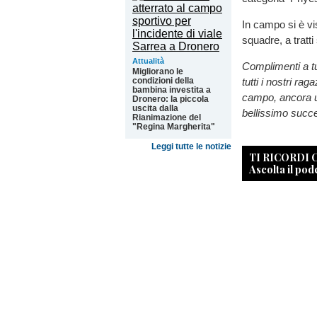
In campo si è vi
squadre, a tratt
Attualità
Complimenti a tut
Migliorano le
tutti i nostri ra
condizioni della
bambina investita a
campo, ancora un
Dronero: la piccola
uscita dalla
bellissimo succe
Rianimazione del
"Regina Margherita"
Leggi tutte le notizie
TI RICORDI
Ascolta il pod