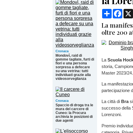
la Lore
Condividi
Face
La manifes
oltre 200 a
Cronaca
Mondovì, raid di
gomme tagliate, furti di
La
Scuola Hock
fiori e una persona
storia, Campione
sorpresa a defecare
su una vetrina: tutti
Master 2023/24.
individuati grazie alla
videosorveglianza
La manifestazio
partecipazione di 
Cronaca
La città di
Bra
s
Spaccio di droga tra le
successo della 
mura del carcere di
Cuneo: la Procura
Lorenzoni.
archivia le posizioni di
due agenti
Premio individua
categoria Priye