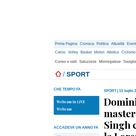
Prima Pagina
Cronaca
Politica
Attualità
Event
Calcio
Volley
Basket
Motori
Atletica
Ciclismo
Cuneo e valli
Saluzzese
Monregalese
Savigli
/
SPORT
CHE TEMPO FA
SPORT
|
10 luglio 
Domini
Webcam in LIVE
Webcam
master 
Singh c
ACCADEVA UN ANNO FA