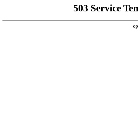
503 Service Te
op