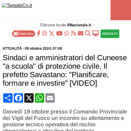
Edizione locale
IlNazionale.it
Radio Alba
ABBONATI
ATTUALITÀ
-
09 ottobre 2024
, 07:09
Sindaci e amministratori del Cuneese
"a scuola" di protezione civile. Il
prefetto Savastano: "Pianificare,
formare e investire" [VIDEO]
Condividi
Facebook
X
WhatsApp
Email
Giovedì 18 ottobre presso il Comando Provinciale
dei Vigili del Fuoco un incontro su allertamento e
gestione tecnico operativa del rischio
idrogeologico e idraulico del territorio