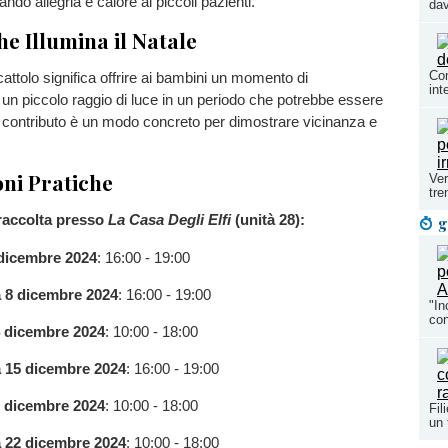
ando allegria e calore ai piccoli pazienti.
dav
e Illumina il Natale
Com
attolo significa offrire ai bambini un momento di
int
un piccolo raggio di luce in un periodo che potrebbe essere
stro contributo è un modo concreto per dimostrare vicinanza e
ni Pratiche
Ver
tre
 raccolta presso
La Casa Degli Elfi
(unità 28):
g
dicembre 2024
: 16:00 - 19:00
 8 dicembre 2024
: 16:00 - 19:00
"In
con
 dicembre 2024
: 10:00 - 18:00
 15 dicembre 2024
: 16:00 - 19:00
 dicembre 2024
: 10:00 - 18:00
Fil
un 
 22 dicembre 2024
: 10:00 - 18:00