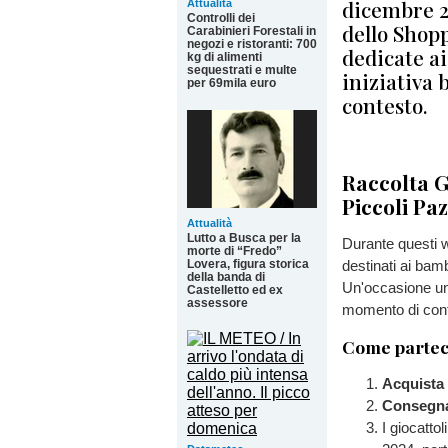
dicembre 20
Attualità
Controlli dei
dello Shopp
Carabinieri Forestali in
negozi e ristoranti: 700
dedicate ai
kg di alimenti
sequestrati e multe
iniziativa 
per 69mila euro
contesto.
Raccolta Gi
Piccoli Paz
Attualità
Lutto a Busca per la
Durante questi we
morte di “Fredo”
Lovera, figura storica
destinati ai bam
della banda di
Un'occasione uni
Castelletto ed ex
assessore
momento di confo
Come partec
Acquista 
Consegna
I giocatto