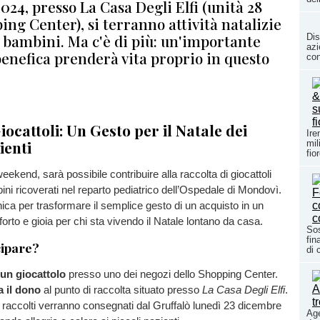
24, presso La Casa Degli Elfi (unità 28
ing Center), si terranno attività natalizie
 bambini. Ma c'è di più: un'importante
Dis
azi
benefica prenderà vita proprio in questo
con
ocattoli: Un Gesto per il Natale dei
Ire
ienti
mil
fio
ekend, sarà possibile contribuire alla raccolta di giocattoli
bini ricoverati nel reparto pediatrico dell’Ospedale di Mondovì.
ca per trasformare il semplice gesto di un acquisto in un
rto e gioia per chi sta vivendo il Natale lontano da casa.
Sos
fin
ipare?
di 
un giocattolo
presso uno dei negozi dello Shopping Center.
 il dono
al punto di raccolta situato presso
La Casa Degli Elfi
.
li raccolti verranno consegnati dal Gruffalò lunedì 23 dicembre
Age