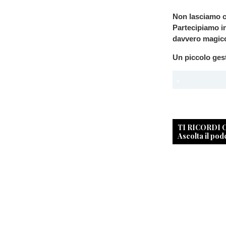
Non lasciamo c
Partecipiamo in
davvero magico,
Un piccolo ges
TI RICORDI
Ascolta il pod