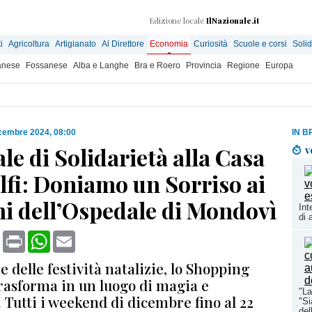
Edizione locale
IlNazionale.it
i
Agricoltura
Artigianato
Al Direttore
Economia
Curiosità
Scuole e corsi
Solid
anese
Fossanese
Alba e Langhe
Bra e Roero
Provincia
Regione
Europa
cembre 2024, 08:00
IN B
le di Solidarietà alla Casa
v
lfi: Doniamo un Sorriso ai
i dell’Ospedale di Mondovì
Int
di 
book
X
Print
WhatsApp
Email
e delle festività natalizie, lo Shopping
trasforma in un luogo di magia e
"La
. Tutti i weekend di dicembre fino al 22
"Si
del