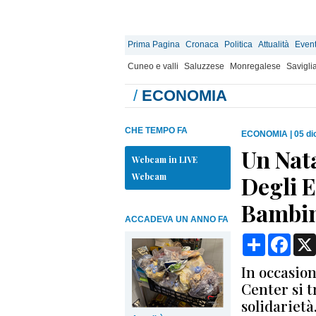
Prima Pagina
Cronaca
Politica
Attualità
Event
Cuneo e valli
Saluzzese
Monregalese
Savigli
/
ECONOMIA
CHE TEMPO FA
ECONOMIA
|
05 di
Un Nata
Webcam in LIVE
Webcam
Degli E
Bambin
ACCADEVA UN ANNO FA
Condividi
Face
In occasion
Center si 
solidarietà