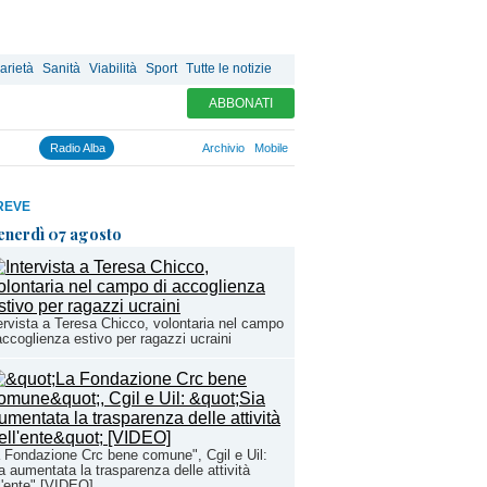
arietà
Sanità
Viabilità
Sport
Tutte le notizie
ABBONATI
Radio Alba
Archivio
Mobile
REVE
enerdì 07 agosto
ervista a Teresa Chicco, volontaria nel campo
accoglienza estivo per ragazzi ucraini
 Fondazione Crc bene comune", Cgil e Uil:
a aumentata la trasparenza delle attività
l'ente" [VIDEO]