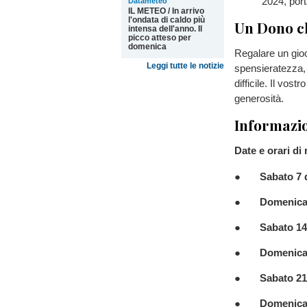
2024, port
Datameteo
IL METEO / In arrivo
l'ondata di caldo più
Un Dono ch
intensa dell'anno. Il
picco atteso per
domenica
Regalare un gioc
Leggi tutte le notizie
spensieratezza, 
difficile. Il vo
generosità.
Informazio
Date e orari di
●
Sabato 7 
●
Domenica
●
Sabato 14
●
Domenica
●
Sabato 21
●
Domenica