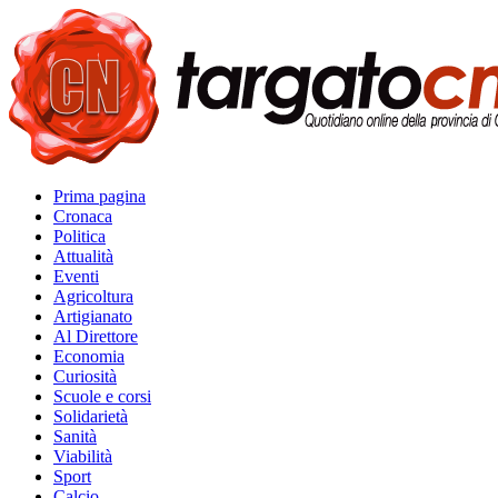
Prima pagina
Cronaca
Politica
Attualità
Eventi
Agricoltura
Artigianato
Al Direttore
Economia
Curiosità
Scuole e corsi
Solidarietà
Sanità
Viabilità
Sport
Calcio