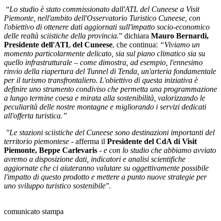
“
Lo studio è stato commissionato dall'ATL del Cuneese a Visit
Piemonte, nell'ambito dell'Osservatorio Turistico Cuneese, con
l'obiettivo di ottenere dati aggiornati sull'impatto socio-economico
delle realtà sciistiche della provincia.
”
dichiara
Mauro Bernardi,
Presidente dell'ATL del Cuneese
, che continua:
“Viviamo un
momento particolarmente delicato, sia sul piano climatico sia su
quello infrastrutturale – come dimostra, ad esempio, l'ennesimo
rinvio della riapertura del Tunnel di Tenda, un'arteria fondamentale
per il turismo transfrontaliero. L'obiettivo di questa iniziativa è
definire uno strumento condiviso che permetta una programmazione
a lungo termine coesa e mirata alla sostenibilità, valorizzando le
peculiarità delle nostre montagne e migliorando i servizi dedicati
all'offerta turistica.”
"Le stazioni sciistiche del Cuneese sono destinazioni importanti del
territorio piemontese
- afferma il
Presidente del CdA di Visit
Piemonte, Beppe Carlevaris
-
e con lo studio che abbiamo avviato
avremo a disposizione dati, indicatori e analisi scientifiche
aggiornate che ci aiuteranno valutare su oggettivamente possibile
l'impatto di questo prodotto e mettere a punto nuove strategie per
uno sviluppo turistico sostenibile".
comunicato stampa