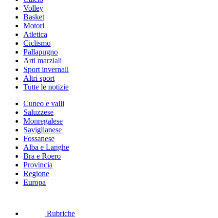
Volley
Basket
Motori
Atletica
Ciclismo
Pallapugno
Arti marziali
Sport invernali
Altri sport
Tutte le notizie
Cuneo e valli
Saluzzese
Monregalese
Saviglianese
Fossanese
Alba e Langhe
Bra e Roero
Provincia
Regione
Europa
Rubriche