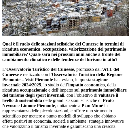
Qual è il ruolo delle stazioni sciistiche del Cuneese in termini di
ricaduta economica, occupazione, valorizzazione del patrimonio
immobiliare? Quale sarà nei prossimi anni anche a fronte del
cambiamento climatico e delle tendenze del turismo in atto?
L’
Osservatorio Turistico del Cuneese
, promosso dall’
ATL del
Cuneese
e realizzato con l’
Osservatorio Turistico della Regione
Piemonte – Visit Piemonte
ha avviato, in questa
stagione
invernale 2024/2025
, lo studio dell’
impatto economico
, della
ricaduta
occupazionale
e dell’impatto sul
patrimonio immobiliare
del turismo degli sport invernali
,
con l’obiettivo di
valutare il
livello
di
sostenibilità
delle grandi stazioni sciistiche di
Prato
Nevoso
e
Limone Piemonte
, unitamente a
Pian Muné
in
rappresentanza delle piccole stazioni, e offrire uno strumento
scientifico per mettere a punto modelli di sviluppo che abbiano
effetti positivi su economia, società e ambiente: strategie innovative
che valorizzino il turismo invernale e garantiscano una crescita