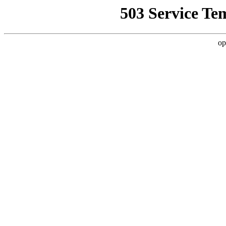
503 Service Te
op