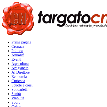
Prima pagina
Cronaca
Politica
Attualità
Eventi
Agricoltura
Artigianato
Al Direttore
Economia
Curiosità
Scuole e corsi
Solidarietà
Sanità
Viabilità
Sport
Calcio