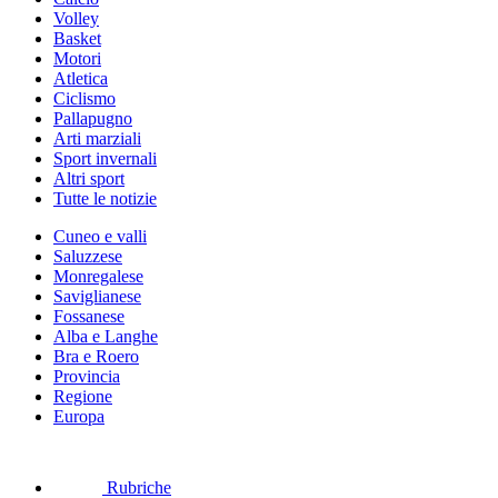
Volley
Basket
Motori
Atletica
Ciclismo
Pallapugno
Arti marziali
Sport invernali
Altri sport
Tutte le notizie
Cuneo e valli
Saluzzese
Monregalese
Saviglianese
Fossanese
Alba e Langhe
Bra e Roero
Provincia
Regione
Europa
Rubriche