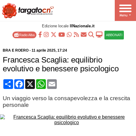
Edizione locale
IlNazionale.it
Radio Alba
ABBONATI
BRA E ROERO
-
11 aprile 2025
, 17:24
Francesca Scaglia: equilibrio
evolutivo e benessere psicologico
Condividi
Facebook
X
WhatsApp
Email
Un viaggio verso la consapevolezza e la crescita
personale