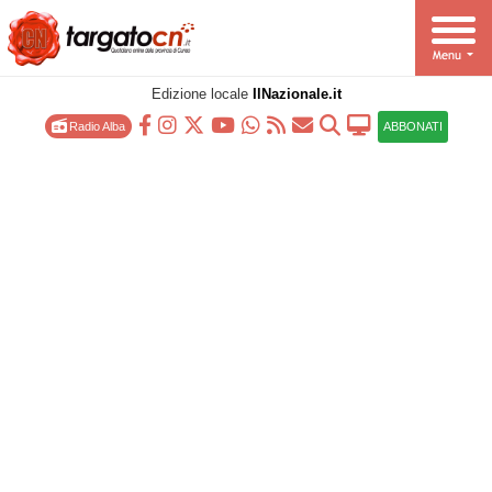
Edizione locale
IlNazionale.it
Radio Alba
ABBONATI