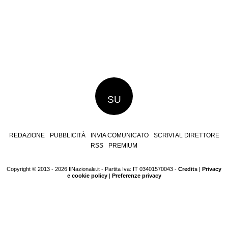
SU
REDAZIONE
PUBBLICITÀ
INVIA COMUNICATO
SCRIVI AL DIRETTORE
RSS
PREMIUM
Copyright © 2013 - 2026 IlNazionale.it - Partita Iva: IT 03401570043 -
Credits
|
Privacy
e cookie policy
|
Preferenze privacy