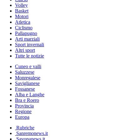
Volley
Basket
Motori
Atletica
Ciclismo
Pallapugno
Arti marziali
Sport invernali
Altri sport
Tutte le notizie
Cuneo e valli
Saluzzese
Monregalese
Saviglianese
Fossanese
Alba e Langhe
Bra e Roero
Provincia
Regione
Europa
Rubriche
Sanremonews.it
Savonanews.it