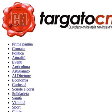
Prima pagina
Cronaca
Politica
Attualità
Eventi
Agricoltura
Artigianato
Al Direttore
Economia
Curiosità
Scuole e corsi
Solidarietà
Sanità
Viabilità
Sport
Calcio