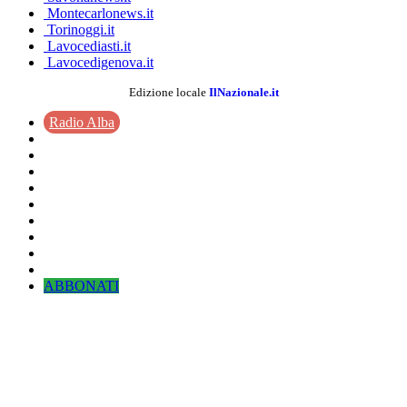
Montecarlonews.it
Torinoggi.it
Lavocediasti.it
Lavocedigenova.it
Edizione locale
IlNazionale.it
Radio Alba
ABBONATI