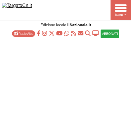
Edizione locale
IlNazionale.it
Radio Alba
ABBONATI