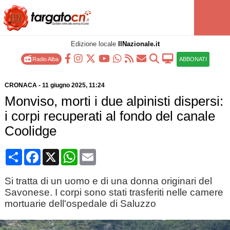
Edizione locale
IlNazionale.it
Radio Alba
ABBONATI
CRONACA
-
11 giugno 2025
, 11:24
Monviso, morti i due alpinisti dispersi:
i corpi recuperati al fondo del canale
Coolidge
Condividi
Facebook
X
WhatsApp
Email
Si tratta di un uomo e di una donna originari del
Savonese. I corpi sono stati trasferiti nelle camere
mortuarie dell'ospedale di Saluzzo