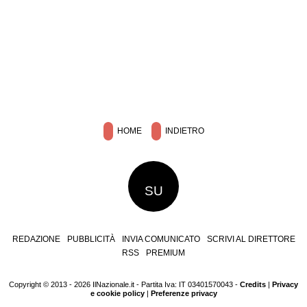
HOME
INDIETRO
SU
REDAZIONE
PUBBLICITÀ
INVIA COMUNICATO
SCRIVI AL DIRETTORE
RSS
PREMIUM
Copyright © 2013 - 2026 IlNazionale.it - Partita Iva: IT 03401570043 -
Credits
|
Privacy
e cookie policy
|
Preferenze privacy