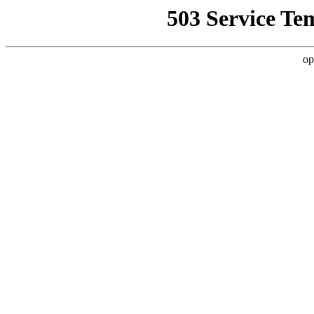
503 Service Te
op