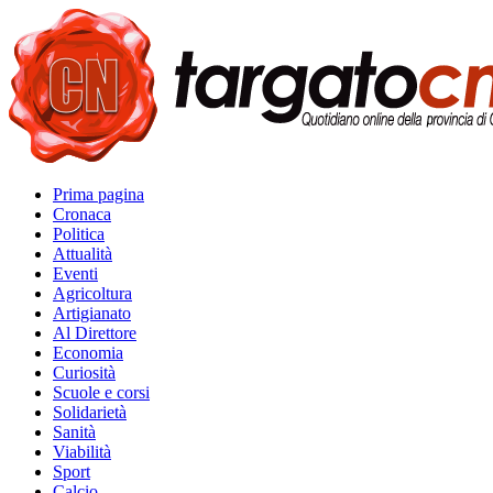
Prima pagina
Cronaca
Politica
Attualità
Eventi
Agricoltura
Artigianato
Al Direttore
Economia
Curiosità
Scuole e corsi
Solidarietà
Sanità
Viabilità
Sport
Calcio