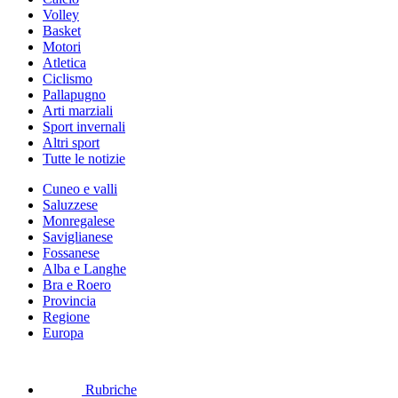
Volley
Basket
Motori
Atletica
Ciclismo
Pallapugno
Arti marziali
Sport invernali
Altri sport
Tutte le notizie
Cuneo e valli
Saluzzese
Monregalese
Saviglianese
Fossanese
Alba e Langhe
Bra e Roero
Provincia
Regione
Europa
Rubriche