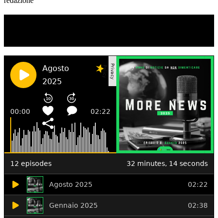
redazione
TI RICORDI COSA È SUCCESSO L’ANNO
SCORSO AD AGOSTO?
Ascolta il podcast con le notizie da non dimenticare