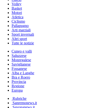
Volley
Basket
Motori
Atletica
Ciclismo
Pallapugno
Arti marziali
Sport invernali
Altri sport
Tutte le notizie
Cuneo e valli
Saluzzese
Monregalese
Saviglianese
Fossanese
Alba e Langhe
Bra e Roero
Provincia
Regione
Europa
Rubriche
Sanremonews.it
Savonanews.it