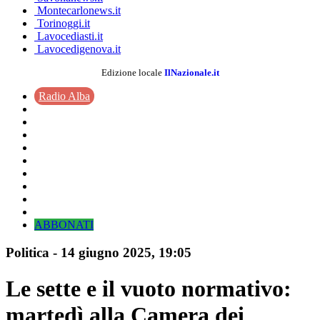
Montecarlonews.it
Torinoggi.it
Lavocediasti.it
Lavocedigenova.it
Edizione locale
IlNazionale.it
Radio Alba
ABBONATI
Politica
-
14 giugno 2025
, 19:05
Le sette e il vuoto normativo:
martedì alla Camera dei