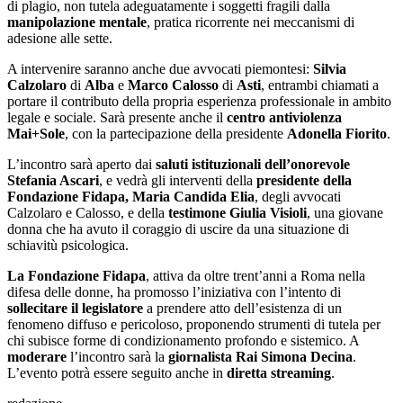
di plagio, non tutela adeguatamente i soggetti fragili dalla
manipolazione mentale
, pratica ricorrente nei meccanismi di
adesione alle sette.
A intervenire saranno anche due avvocati piemontesi:
Silvia
Calzolaro
di
Alba
e
Marco Calosso
di
Asti
, entrambi chiamati a
portare il contributo della propria esperienza professionale in ambito
legale e sociale. Sarà presente anche il
centro antiviolenza
Mai+Sole
, con la partecipazione della presidente
Adonella Fiorito
.
L’incontro sarà aperto dai
saluti istituzionali dell’onorevole
Stefania Ascari
, e vedrà gli interventi della
presidente della
Fondazione Fidapa, Maria Candida Elia
, degli avvocati
Calzolaro e Calosso, e della
testimone Giulia Visioli
, una giovane
donna che ha avuto il coraggio di uscire da una situazione di
schiavitù psicologica.
La Fondazione Fidapa
, attiva da oltre trent’anni a Roma nella
difesa delle donne, ha promosso l’iniziativa con l’intento di
sollecitare il legislatore
a prendere atto dell’esistenza di un
fenomeno diffuso e pericoloso, proponendo strumenti di tutela per
chi subisce forme di condizionamento profondo e sistemico. A
moderare
l’incontro sarà la
giornalista Rai Simona Decina
.
L’evento potrà essere seguito anche in
diretta streaming
.