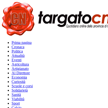
Prima pagina
Cronaca
Politica
Attualità
Eventi
Agricoltura
Artigianato
Al Direttore
Economia
Curiosità
Scuole e corsi
Solidarietà
Sanità
Viabilità
Sport
Calcio