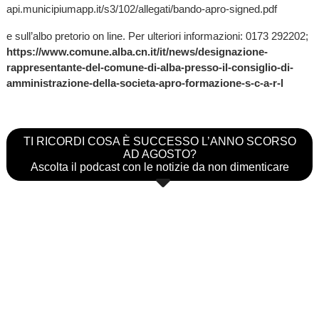
api.municipiumapp.it/s3/102/allegati/bando-apro-signed.pdf
e sull’albo pretorio on line. Per ulteriori informazioni: 0173 292202;
https://www.comune.alba.cn.it/it/news/designazione-
rappresentante-del-comune-di-alba-presso-il-consiglio-di-
amministrazione-della-societa-apro-formazione-s-c-a-r-l
TI RICORDI COSA È SUCCESSO L’ANNO SCORSO
AD AGOSTO?
Ascolta il podcast con le notizie da non dimenticare