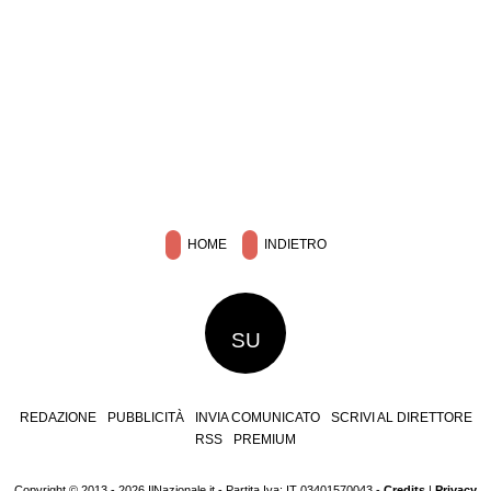
HOME
INDIETRO
SU
REDAZIONE
PUBBLICITÀ
INVIA COMUNICATO
SCRIVI AL DIRETTORE
RSS
PREMIUM
Copyright © 2013 - 2026 IlNazionale.it - Partita Iva: IT 03401570043 -
Credits
|
Privacy