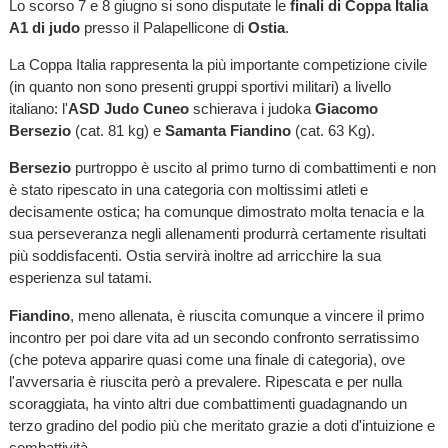
Lo scorso 7 e 8 giugno si sono disputate le
finali di Coppa Italia
A1 di judo
presso il Palapellicone di
Ostia
.
La Coppa Italia rappresenta la più importante competizione civile
(in quanto non sono presenti gruppi sportivi militari) a livello
italiano: l'
ASD Judo Cuneo
schierava i judoka
Giacomo
Bersezio
(cat. 81 kg) e
Samanta Fiandino
(cat. 63 Kg).
Bersezio
purtroppo è uscito al primo turno di combattimenti e non
è stato ripescato in una categoria con moltissimi atleti e
decisamente ostica; ha comunque dimostrato molta tenacia e la
sua perseveranza negli allenamenti produrrà certamente risultati
più soddisfacenti. Ostia servirà inoltre ad arricchire la sua
esperienza sul tatami.
Fiandino
, meno allenata, è riuscita comunque a vincere il primo
incontro per poi dare vita ad un secondo confronto serratissimo
(che poteva apparire quasi come una finale di categoria), ove
l'avversaria è riuscita però a prevalere. Ripescata e per nulla
scoraggiata, ha vinto altri due combattimenti guadagnando un
terzo gradino del podio più che meritato grazie a doti d'intuizione e
combattività.