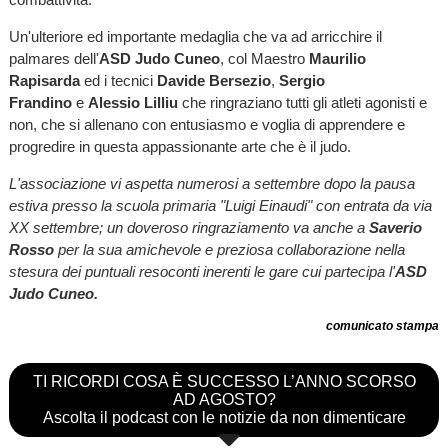
Un'ulteriore ed importante medaglia che va ad arricchire il
palmares dell'
ASD Judo Cuneo
, col Maestro
Maurilio
Rapisarda
ed i tecnici
Davide Bersezio
,
Sergio
Frandino
e
Alessio Lilliu
che ringraziano tutti gli atleti agonisti e
non, che si allenano con entusiasmo e voglia di apprendere e
progredire in questa appassionante arte che è il judo.
L'associazione vi aspetta numerosi a settembre dopo la pausa
estiva presso la scuola primaria "Luigi Einaudi" con entrata da via
XX settembre; un doveroso ringraziamento va anche a
Saverio
Rosso
per la sua amichevole e preziosa collaborazione nella
stesura dei puntuali resoconti inerenti le gare cui partecipa l'
ASD
Judo Cuneo.
comunicato stampa
TI RICORDI COSA È SUCCESSO L’ANNO SCORSO
AD AGOSTO?
Ascolta il podcast con le notizie da non dimenticare