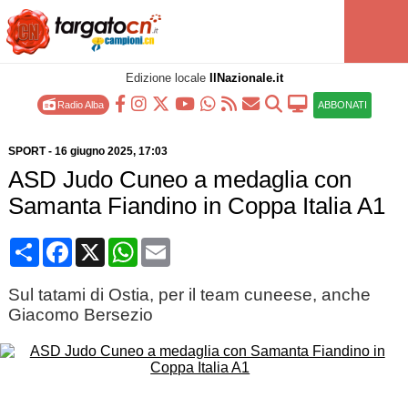
Edizione locale
IlNazionale.it
Radio Alba
ABBONATI
SPORT
-
16 giugno 2025
, 17:03
ASD Judo Cuneo a medaglia con
Samanta Fiandino in Coppa Italia A1
Condividi
Facebook
X
WhatsApp
Email
Sul tatami di Ostia, per il team cuneese, anche
Giacomo Bersezio