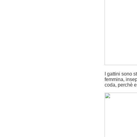
I gattini sono 
femmina, insepa
coda, perchè er