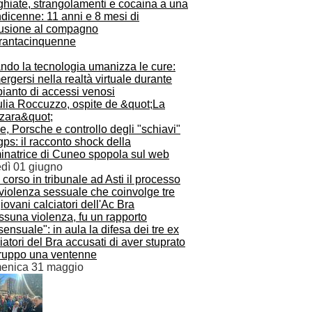
ghiate, strangolamenti e cocaina a una
dicenne: 11 anni e 8 mesi di
lusione al compagno
rantacinquenne
ndo la tecnologia umanizza le cure:
rgersi nella realtà virtuale durante
pianto di accessi venosi
, Porsche e controllo degli "schiavi"
gps: il racconto shock della
inatrice di Cuneo spopola sul web
edì 01 giugno
ssuna violenza, fu un rapporto
ensuale": in aula la difesa dei tre ex
iatori del Bra accusati di aver stuprato
gruppo una ventenne
enica 31 maggio