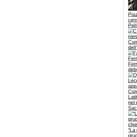
Pia
cen
Pel
Cune
del
Ferr
deb
Lati
nel 
Sac
“La 
gru