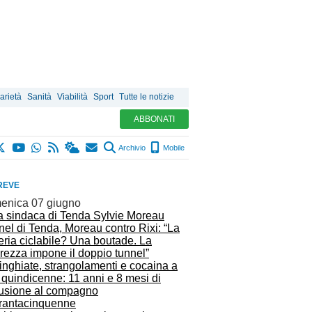
arietà
Sanità
Viabilità
Sport
Tutte le notizie
ABBONATI
Archivio
Mobile
REVE
enica 07 giugno
el di Tenda, Moreau contro Rixi: “La
eria ciclabile? Una boutade. La
rezza impone il doppio tunnel”