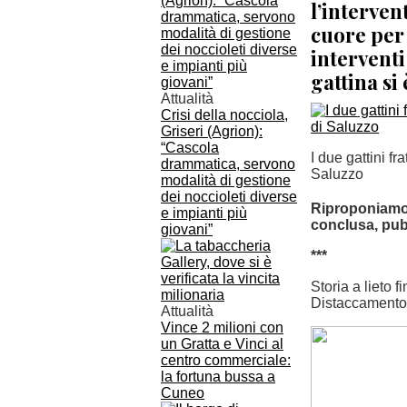
l’interven
cuore per 
interventi
gattina si
Attualità
Crisi della nocciola,
Griseri (Agrion):
“Cascola
I due gattini fr
drammatica, servono
Saluzzo
modalità di gestione
dei noccioleti diverse
Riproponiamo q
e impianti più
conclusa, pub
giovani”
***
Storia a lieto f
Distaccamento
Attualità
Vince 2 milioni con
un Gratta e Vinci al
centro commerciale:
la fortuna bussa a
Cuneo