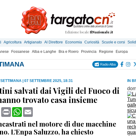
Edizione locale
IlNazionale.it
i
Agricoltura
Artigianato
Al Direttore
Economia
Curiosità
Scuole e corsi
Solid
anese
Fossanese
Alba e Langhe
Bra e Roero
Provincia
Regione
Europa
TTIMANA
Radio Alba
A SETTIMANA
|
07 SETTEMBRE 2025, 18:31
IN B
tini salvati dai Vigili del Fuoco di
dom
hanno trovato casa insieme
Tunn
gall
book
X
Print
WhatsApp
Email
sicu
incastrati nel motore di due macchine
ino. L’Enpa Saluzzo, ha chiesto