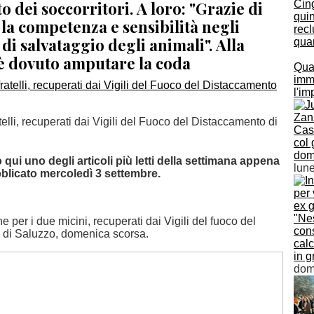
to dei soccorritori. A loro: "Grazie di
Cin
quin
la competenza e sensibilità negli
rec
 di salvataggio degli animali". Alla
qua
 è dovuto amputare la coda
Qua
imme
l'im
atelli, recuperati dai Vigili del Fuoco del Distaccamento di
Case
col 
dom
ui uno degli articoli più letti della settimana appena
lun
blicato mercoledì 3 settembre.
"Ne
ine per i due micini, recuperati dai Vigili del fuoco del
cons
 di Saluzzo, domenica scorsa.
calc
in 
dom