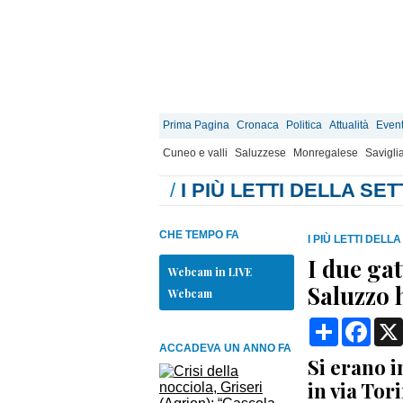
Prima Pagina
Cronaca
Politica
Attualità
Event
Cuneo e valli
Saluzzese
Monregalese
Savigli
/
I PIÙ LETTI DELLA SE
CHE TEMPO FA
I PIÙ LETTI DELL
I due gat
Webcam in LIVE
Saluzzo 
Webcam
Condividi
Face
ACCADEVA UN ANNO FA
Si erano 
in via Tor