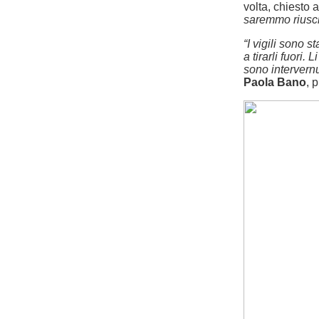
volta, chiesto ai
saremmo riuscit
“I vigili sono s
a tirarli fuori.
sono intervernut
Paola Bano
, 