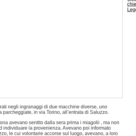
chie
Legg
rati negli ingranaggi di due macchine diverse, uno
ra parcheggiate, in via Torino, all’entrata di Saluzzo.
zona avevano sentito dalla sera prima i miagolii , ma non
ad individuare la provenienza. Avevano poi informato
zzo, le cui volontarie accorse sul luogo, avevano, a loro