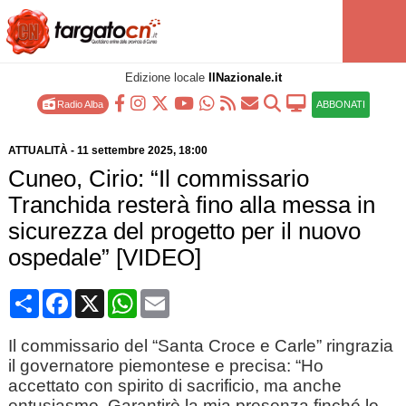
Edizione locale
IlNazionale.it
Radio Alba
ABBONATI
ATTUALITÀ
-
11 settembre 2025
, 18:00
Cuneo, Cirio: “Il commissario
Tranchida resterà fino alla messa in
sicurezza del progetto per il nuovo
ospedale” [VIDEO]
Condividi
Facebook
X
WhatsApp
Email
Il commissario del “Santa Croce e Carle” ringrazia
il governatore piemontese e precisa: “Ho
accettato con spirito di sacrificio, ma anche
entusiasmo. Garantirò la mia presenza finché lo