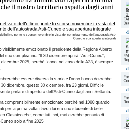
che il nostro territorio aspetta dagli anni
FAR
Bra
d
dell'ultimo ponte lo scorso novembre in vista del completamento dell'autostrada Asti-
Cuneo e sua apertura integrale
 visibilmente emozionato il presidente della Regione Alberto
 del suo compleanno: “Il 30 dicembre aprirà l’Asti-Cuneo”,
FAR
Rog
0 dicembre 2025, perché l’anno, nel caso della A33, è sempre
.
d
Far
mbrerebbe essere diversa la storia e l’anno buono dovrebbe
Cor
l 30 dicembre, questo 30 dicembre, fra 23 giorni. Difficile
d
sente parlare di apertura dell’Asti-Cuneo dagli anni Settanta.
Far
Roe
era comprensibilmente emozionato perché nel 1988 quando
 per la prima volta i lavori lui era uno studente di belle
d
eo Classico che, come tutti noi, mai avrebbe pensato di
i-Cuneo solo a fine 2025.