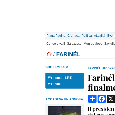
Prima Pagina
Cronaca
Politica
Attualità
Event
Cuneo e valli
Saluzzese
Monregalese
Savigli
/
FARINÉL
CHE TEMPO FA
FARINÉL
|
07 dice
Farinél
Webcam in LIVE
Webcam
finalme
Condividi
Face
ACCADEVA UN ANNO FA
Il presiden
del suo co