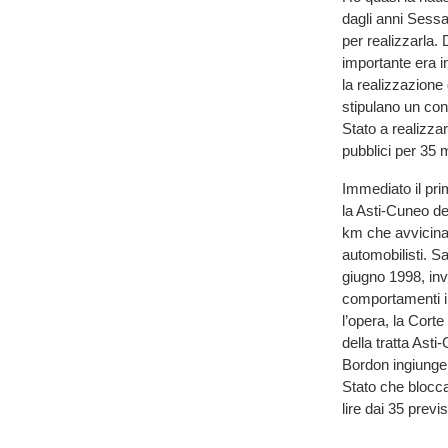
dagli anni Sessan
per realizzarla.
importante era i
la realizzazione
stipulano un con
Stato a realizza
pubblici per 35 m
Immediato il pri
la Asti-Cuneo de
km che avvicina
automobilisti. S
giugno 1998, invi
comportamenti il
l’opera, la Corte
della tratta Asti
Bordon ingiunge a
Stato che blocca 
lire dai 35 previ