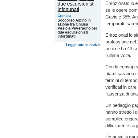
Emozionato lo e
se le opere com
Cronaca
Gavio e 35% Ana
Soccorso Alpino in
temporale sarebb
azione tra Chiusa
Pesio e Peveragno per
due escursionisti
Emozionati lo si
infortunati
professione nel 
Leggi tutte le notizie
anni ne ho 43 si
l’ultima volta.
Con la consapevo
ritardi saranno 
termini di tempo 
verificati in ol
l’assenza di un
Un pedaggio pag
hanno stretto i 
semplice erigere
difficilmente ra
Ho quasi la naus