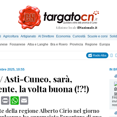
Edizione locale
IlNazionale.it
i
Agricoltura
Artigianato
Al Direttore
Economia
Curiosità
Scuole e corsi
Solid
anese
Fossanese
Alba e Langhe
Bra e Roero
Provincia
Regione
Europa
Radio Alba
mbre 2025, 10:55
IN B
/ Asti-Cuneo, sarà,
d
nte, la volta buona (!?!)
FAR
book
X
Print
WhatsApp
Email
inv
nost
te della regione Alberto Cirio nel giorno
d
mpleanno ha annunciato l’apertura di una