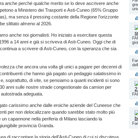
Far
ra anche perché qualche merito se lo deve ascrivere anche
gra
uni
petono a Ministero dei Trasporti e Asti-Cuneo (65% Gruppo
s), ma senza il pressing costante della Regione l’orizzonte
d
e slittato almeno al 2026.
amo anche noi giornalisti. Ho iniziato a esercitare questa
FAR
1996 a 14 anni e già si scriveva di Asti-Cuneo. Oggi che di
gio
 continua a scrivere di Asti-Cuneo, con la speranza che sia
d
Far
del
lezza che ancora una volta gli unici a pagare per decenni di
i contribuenti che hanno già pagato un pedaggio salatissimo in
d
e, soprattutto, di vite, se pensiamo a quanti incidenti si sono
tre 30 anni sulle nostre strade congestionate da camion per
a autostrada adeguata.
FAR
d
ato carissimo anche dalle eroiche aziende del Cuneese che
denti per non delocalizzare quando sarebbe stato molto più
 un capannone nella periferia di Milano lasciando la
Far
ggiungibile provincia Granda.
ea di raccontare la storia dell’Asti-Cuneo di cui si discuteva