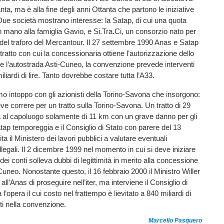
ta, ma è alla fine degli anni Ottanta che partono le iniziative
 Due società mostrano interesse: la Satap, di cui una quota
n mano alla famiglia Gavio, e Si.Tra.Ci, un consorzio nato per
 del traforo del Mercantour. Il 27 settembre 1990 Anas e Satap
tratto con cui la concessionaria ottiene l’autorizzazione dello
re l’autostrada Asti-Cuneo, la convenzione prevede interventi
iliardi di lire. Tanto dovrebbe costare tutta l’A33.
mo intoppo con gli azionisti della Torino-Savona che insorgono:
ve correre per un tratto sulla Torino-Savona. Un tratto di 29
 al capoluogo solamente di 11 km con un grave danno per gli
atap temporeggia e il Consiglio di Stato con parere del 13
ta il Ministero dei lavori pubblici a valutare eventuali
legali. Il 2 dicembre 1999 nel momento in cui si deve iniziare
 dei conti solleva dubbi di legittimità in merito alla concessione
-Cuneo. Nonostante questo, il 16 febbraio 2000 il Ministro Willer
ll’Anas di proseguire nell’iter, ma interviene il Consiglio di
l’opera il cui costo nel frattempo è lievitato a 840 miliardi di
sti nella convenzione.
Marcello Pasquero