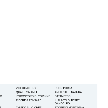
VIDEOGALLERY
FUORIPORTA
QUATTROZAMPE
AMBIENTE E NATURA
TO
L'OROSCOPO DI CORINNE
DATAMETEO
RIDERE & PENSARE
IL PUNTO DI BEPPE
GANDOLFO
E
CHIEDO ALLO CHEF
STORIE DI MONTAGNA