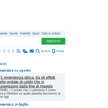
arietà
Sanità
Viabilità
Sport
Tutte le notizie
ABBONATI
Archivio
Mobile
REVE
omenica 02 agosto
INÉL / L’estate che ci presenta il conto
ita a riflettere su quale pianeta lasceremo ai
ri figli
omenica 26 luglio