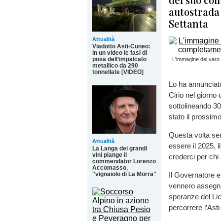
autostrada 
Settanta
Attualità
Viadotto Asti-Cuneo:
in un video le fasi di
posa dell’impalcato
L'immagine del varo 
metallico da 290
tonnellate [VIDEO]
Lo ha annunciato
Cirio nel giorno
sottolineando 3
stato il prossimo
Questa volta se
Attualità
essere il 2025, i
La Langa dei grandi
vini piange il
crederci per chi 
commendator Lorenzo
Accomasso,
"vignaiolo di La Morra"
Il Governatore 
vennero assegnati
speranze del Lic
percorrere l’Ast