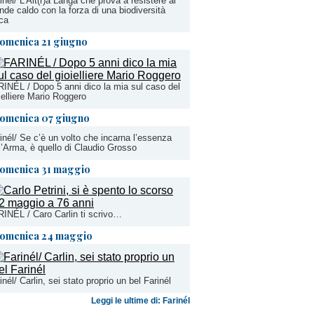
inèl/ L’Alt(r)a Langa che prova a resistere al
nde caldo con la forza di una biodiversità
ca
omenica 21 giugno
INÉL / Dopo 5 anni dico la mia sul caso del
ielliere Mario Roggero
omenica 07 giugno
inél/ Se c’è un volto che incarna l’essenza
l’Arma, è quello di Claudio Grosso
omenica 31 maggio
INÉL / Caro Carlin ti scrivo…
omenica 24 maggio
inél/ Carlin, sei stato proprio un bel Farinél
Leggi le ultime di: Farinél