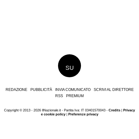
SU
REDAZIONE
PUBBLICITÀ
INVIA COMUNICATO
SCRIVI AL DIRETTORE
RSS
PREMIUM
Copyright © 2013 - 2026 IlNazionale.it - Partita Iva: IT 03401570043 -
Credits
|
Privacy
e cookie policy
|
Preferenze privacy