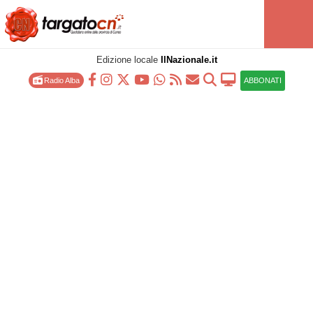
Edizione locale
IlNazionale.it
Radio Alba
ABBONATI