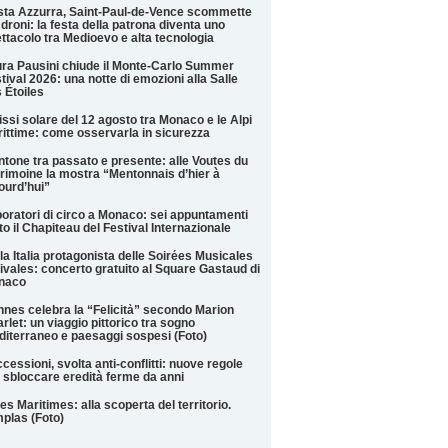
ta Azzurra, Saint-Paul-de-Vence scommette
 droni: la festa della patrona diventa uno
ttacolo tra Medioevo e alta tecnologia
ra Pausini chiude il Monte-Carlo Summer
tival 2026: una notte di emozioni alla Salle
 Étoiles
issi solare del 12 agosto tra Monaco e le Alpi
ittime: come osservarla in sicurezza
tone tra passato e presente: alle Voutes du
rimoine la mostra “Mentonnais d’hier à
ourd’hui”
oratori di circo a Monaco: sei appuntamenti
to il Chapiteau del Festival Internazionale
la Italia protagonista delle Soirées Musicales
ivales: concerto gratuito al Square Gastaud di
naco
nes celebra la “Felicità” secondo Marion
rlet: un viaggio pittorico tra sogno
iterraneo e paesaggi sospesi (Foto)
cessioni, svolta anti-conflitti: nuove regole
 sbloccare eredità ferme da anni
es Maritimes: alla scoperta del territorio.
plas (Foto)