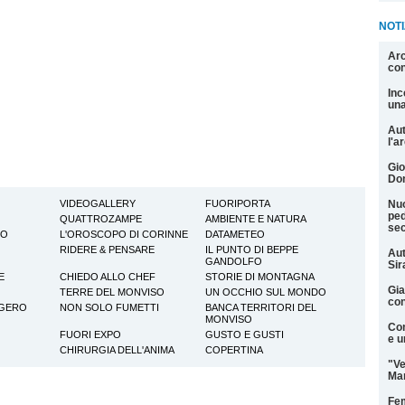
NOTI
Arc
con
Inc
una
Aut
l'a
Gio
Don
VIDEOGALLERY
FUORIPORTA
Nuo
ped
QUATTROZAMPE
AMBIENTE E NATURA
sec
TO
L'OROSCOPO DI CORINNE
DATAMETEO
RIDERE & PENSARE
IL PUNTO DI BEPPE
Aut
GANDOLFO
Si
E
CHIEDO ALLO CHEF
STORIE DI MONTAGNA
Gia
TERRE DEL MONVISO
UN OCCHIO SUL MONDO
con
GGERO
NON SOLO FUMETTI
BANCA TERRITORI DEL
MONVISO
Con
FUORI EXPO
GUSTO E GUSTI
e u
CHIRURGIA DELL'ANIMA
COPERTINA
"Ve
Man
Fem