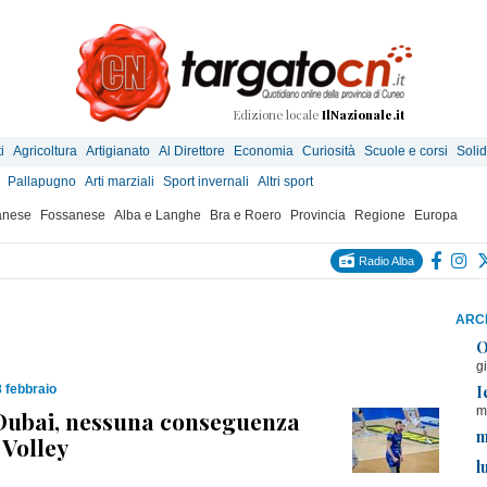
Edizione locale
IlNazionale.it
i
Agricoltura
Artigianato
Al Direttore
Economia
Curiosità
Scuole e corsi
Solid
Pallapugno
Arti marziali
Sport invernali
Altri sport
anese
Fossanese
Alba e Langhe
Bra e Roero
Provincia
Regione
Europa
Radio Alba
ARCH
O
g
I
 febbraio
m
 Dubai, nessuna conseguenza
m
Volley
l