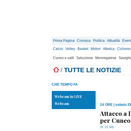
Prima Pagina
Cronaca
Politica
Attualità
Event
Calcio
Volley
Basket
Motori
Atletica
Ciclismo
Cuneo e valli
Saluzzese
Monregalese
Savigli
/
TUTTE LE NOTIZIE
CHE TEMPO FA
Webcam in LIVE
Webcam
24 ORE
|
sabato 28
Attacco a
per Cuneo 
(h. 21:54)