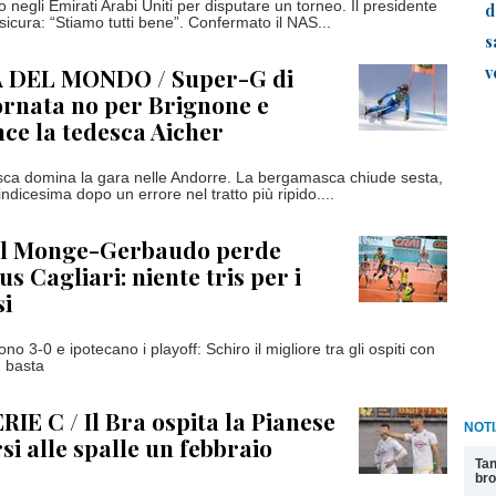
 negli Emirati Arabi Uniti per disputare un torneo. Il presidente
d
cura: “Stiamo tutti bene”. Confermato il NAS...
s
v
 DEL MONDO / Super-G di
ornata no per Brignone e
nce la tedesca Aicher
sca domina la gara nelle Andorre. La bergamasca chiude sesta,
ndicesima dopo un errore nel tratto più ripido....
Il Monge-Gerbaudo perde
us Cagliari: niente tris per i
si
no 3-0 e ipotecano i playoff: Schiro il migliore tra gli ospiti con
n basta
IE C / Il Bra ospita la Pianese
NOTI
si alle spalle un febbraio
Tan
bro