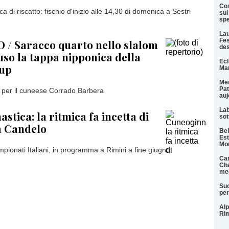
Cos
ca di riscatto: fischio d'inizio alle 14,30 di domenica a Sestri
sui
spe
Lau
Fes
 / Saracco quarto nello slalom
des
uso la tappa nipponica della
Ecl
Cup
Mar
Men
Pat
 per il cuneese Corrado Barbera
auj
Lab
stica: la ritmica fa incetta di
sot
a Candelo
Bel
Est
Mo
ampionati Italiani, in programma a Rimini a fine giugno
Can
Cha
med
Suc
per
Alp
Rim