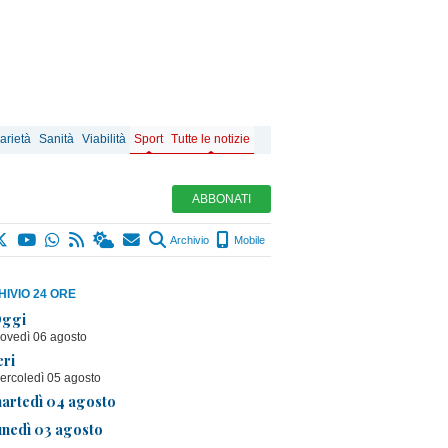
arietà
Sanità
Viabilità
Sport
Tutte le notizie
ABBONATI
Archivio
Mobile
IVIO 24 ORE
ggi
iovedì 06 agosto
eri
ercoledì 05 agosto
artedì 04 agosto
unedì 03 agosto