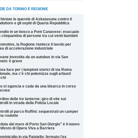
ZIE DA TORINO E REGIONE
hiviate le querele di Askatasuna contro il
duttore e gli ospiti di Quarta Repubblica
endio in un bosco a Pont Canavese: evacuate
 cinquantina di persone tra cui venti bambini
omotive, la Regione riunisce il tavolo per
rea di accelerazione industriale
vane investita da un autobus in via San
ato: è grave
va luce per i lampioni storici di via Roma
onale, ma c'è chi polemizza sugli arbusti
chi
o si sgancia e cada da una bisarca in corso
racusa
rdino delle tre lanterne: giro di vite sui
trolli in strada della Polizia Locale
trolli al parco Ruffini: sequestrati un camper
na roulotte
duta dal mare di Porto San Giorgio" è il nuovo
ifesto di Opera Viva a Barriera
minicidio in via Paisiello: fermato l'ex