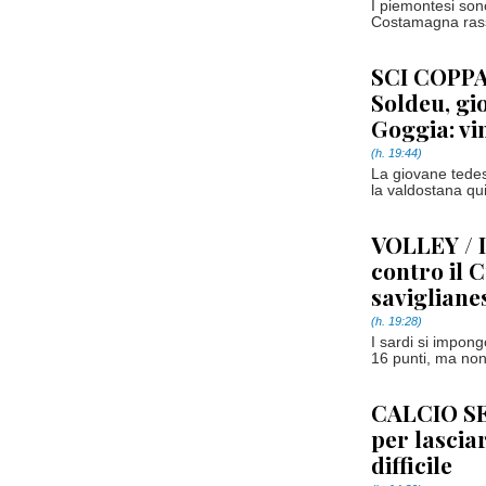
I piemontesi sono
Costamagna rassi
SCI COPPA
Soldeu, gi
Goggia: vi
(h. 19:44)
La giovane tede
la valdostana qui
VOLLEY / 
contro il C
savigliane
(h. 19:28)
I sardi si impongo
16 punti, ma no
CALCIO SER
per lasciar
difficile