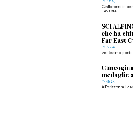
(h. 14:39)
Giallorossi in cer
Levante
SCI ALPINO
che ha chi
Far East 
(h. 11:58)
Ventesimo posto
Cuneoginna
medaglie 
(h. 08:17)
All'orizzonte i c