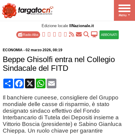
Edizione locale
IlNazionale.it
Radio Alba
ABBONATI
ECONOMIA
-
02 marzo 2026
, 08:19
Beppe Ghisolfi entra nel Collegio
Sindacale del FITD
Condividi
Facebook
X
WhatsApp
Email
Il banchiere cuneese, consigliere del Gruppo
mondiale delle casse di risparmio, è stato
designato sindaco effettivo del Fondo
Interbancario di Tutela dei Depositi insieme a
Vittorio Boscia (presidente) e Sabino Gianluca
Chieppa. Un ruolo chiave per garantire